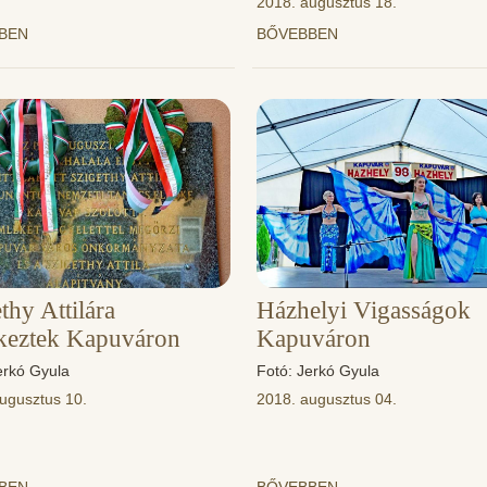
2018. augusztus 18.
BBEN
BŐVEBBEN
thy Attilára
Házhelyi Vigasságok
keztek Kapuváron
Kapuváron
erkó Gyula
Fotó: Jerkó Gyula
ugusztus 10.
2018. augusztus 04.