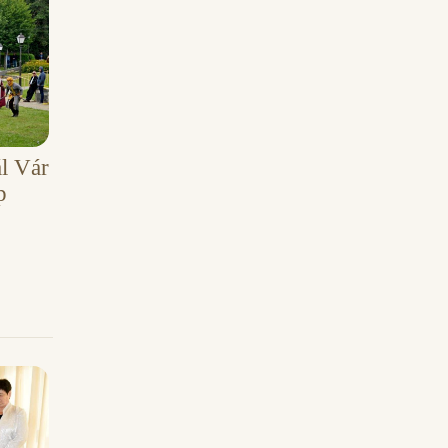
ál Vár
p