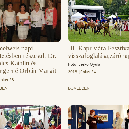
elweis napi
III. KapuVára Fesztiv
tetésben részesült Dr.
visszafoglalása,záróna
ics Katalin és
Fotó: Jerkó Gyula
ngerné Orbán Margit
2018. június 24.
únius 28.
BBEN
BŐVEBBEN