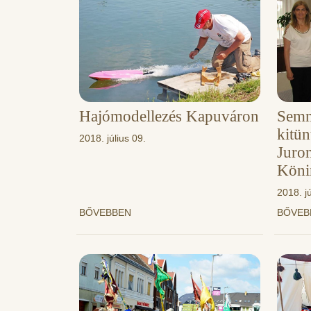
Hajómodellezés Kapuváron
Semm
kitün
2018. július 09.
Juron
Köni
2018. j
BŐVEBBEN
BŐVE