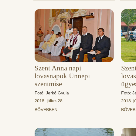
Szent Anna napi
Szen
lovasnapok Ünnepi
lova
szentmise
ügye
Fotó: Jerkó Gyula
Fotó: J
2018. július 28.
2018. jú
BŐVEBBEN
BŐVE