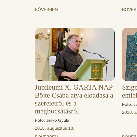
BŐVEBBEN
BŐVE
Jubileumi X. GARTA NAP
Szige
Böjte Csaba atya előadása a
emlé
szeretetről és a
Fotó: J
megbocsátásról
2018. a
Fotó: Jerkó Gyula
2018. augusztus 18.