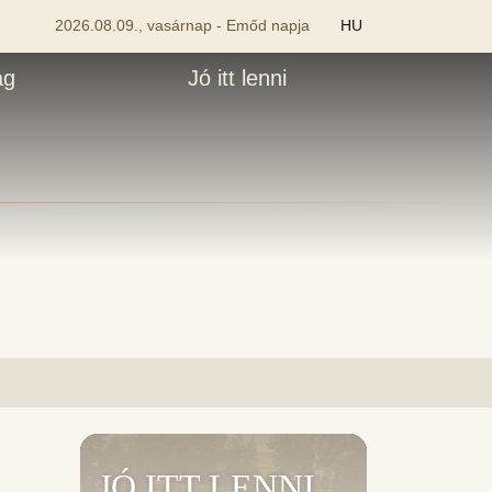
2026.08.09., vasárnap - Emőd napja
HU
ág
Jó itt lenni
JÓ ITT LENNI