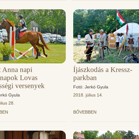
t Anna napi
Íjászkodás a Kressz-
snapok Lovas
parkban
sségi versenyek
Fotó: Jerkó Gyula
erkó Gyula
2018. július 14.
lius 28.
BBEN
BŐVEBBEN