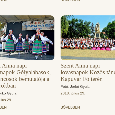
BBEN
BŐVEBBEN
t Anna napi
Szent Anna napi
snapok Gólyalábasok,
lovasnapok Közös tán
áncosok bemutatója a
Kapuvár Fő terén
rokban
Fotó: Jerkó Gyula
erkó Gyula
2018. július 29.
lius 29.
BBEN
BŐVEBBEN