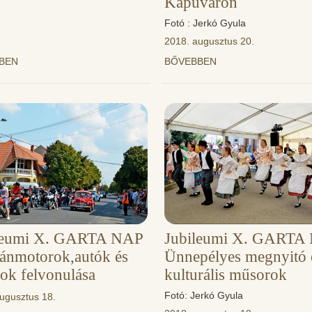
Kapuváron
Fotó : Jerkó Gyula
2018. augusztus 20.
BBEN
BŐVEBBEN
leumi X. GARTA NAP
Jubileumi X. GARTA
ránmotorok,autók és
Ünnepélyes megnyitó 
ok felvonulása
kulturális műsorok
Fotó: Jerkó Gyula
ugusztus 18.