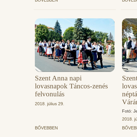
BŐVEBBEN
BŐVE
Szent Anna napi
Szen
lovasnapok Táncos-zenés
lova
felvonulás
népt
Várá
2018. július 29.
Fotó: J
2018. jú
BŐVEBBEN
BŐVE