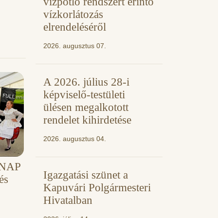
vízpótló rendszert érintő
vízkorlátozás
elrendeléséről
2026. augusztus 07.
A 2026. július 28-i
képviselő-testületi
ülésen megalkotott
rendelet kihirdetése
2026. augusztus 04.
 NAP
Igazgatási szünet a
és
Kapuvári Polgármesteri
Hivatalban