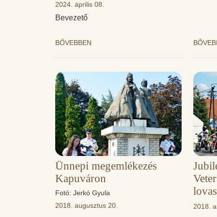
2024. április 08.
Bevezető
BŐVEBBEN
BŐVE
Ünnepi megemlékezés
Jubi
Kapuváron
Vete
lovas
Fotó: Jerkó Gyula
2018. augusztus 20.
2018. a