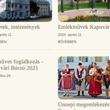
etek, intézmények
Emlékművek Kapuvár
rilis 11.
2024. április 11.
BBEN
BŐVEBBEN
űves foglalkozás -
vári Búcsú 2021
lius 26.
Ünnepi megemlékezés