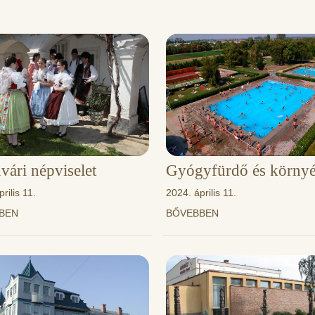
ári népviselet
Gyógyfürdő és körny
rilis 11.
2024. április 11.
BBEN
BŐVEBBEN