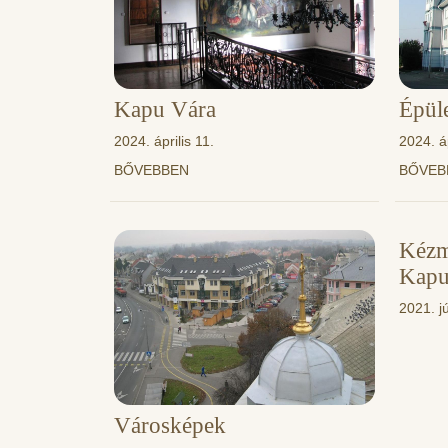
Kapu Vára
Épül
2024. április 11.
2024. áp
BŐVEBBEN
BŐVE
Kézm
Kapu
2021. jú
Városképek