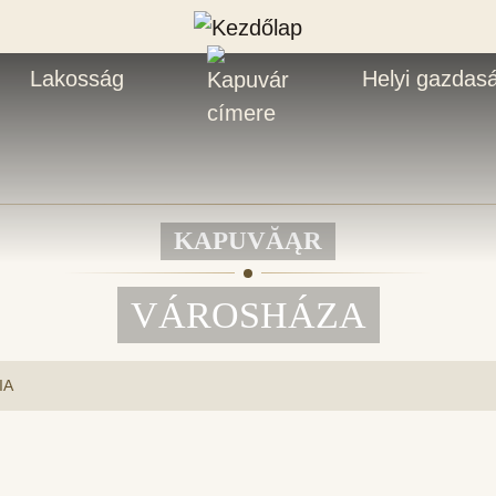
Lakosság
Helyi gazdas
KAPUVĂĄR
VÁROSHÁZA
IA