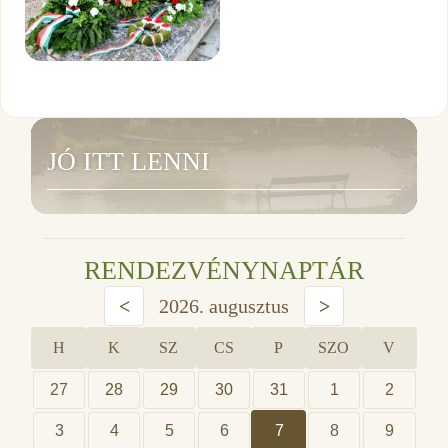
JÓ ITT LENNI
RENDEZVÉNYNAPTÁR
<
2026. augusztus
>
H
K
SZ
CS
P
SZO
V
27
28
29
30
31
1
2
3
4
5
6
7
8
9