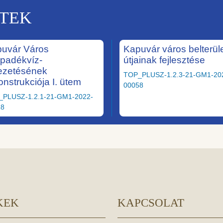
KTEK
uvár Város
Kapuvár város belterüle
padékvíz-
útjainak fejlesztése
ezetésének
TOP_PLUSZ-1.2.3-21-GM1-20
onstrukciója I. ütem
00058
_PLUSZ-1.2.1-21-GM1-2022-
28
KEK
KAPCSOLAT