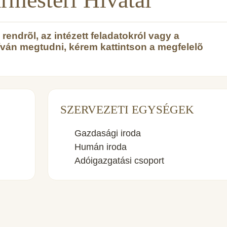
endrõl, az intézett feladatokról vagy a
íván megtudni, kérem kattintson a megfelelõ
SZERVEZETI EGYSÉGEK
Gazdasági iroda
Humán iroda
Adóigazgatási csoport