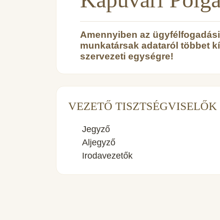
Amennyiben az ügyfélfogadási r
munkatársak adataról többet k
szervezeti egységre!
VEZETŐ TISZTSÉGVISELŐK
Jegyző
Aljegyző
Irodavezetők