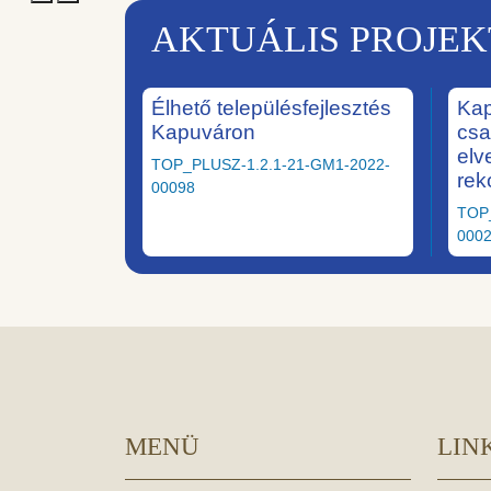
AKTUÁLIS PROJE
Élhető településfejlesztés
Kap
Kapuváron
csa
elv
TOP_PLUSZ-1.2.1-21-GM1-2022-
rek
00098
TOP
000
MENÜ
LIN