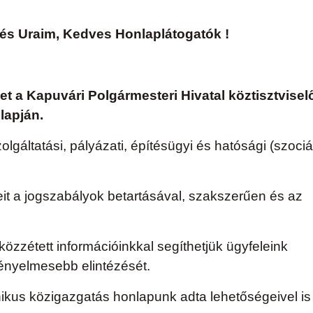
 és Uraim, Kedves Honlaplátogatók !
t a Kapuvári Polgármesteri Hivatal köztisztvisel
lapján.
lgáltatási, pályázati, építésügyi és hatósági (szociál
it a jogszabályok betartásával, szakszerűen és az
zzétett információinkkal segíthetjük ügyfeleink
kényelmesebb elintézését.
ikus közigazgatás honlapunk adta lehetőségeivel is