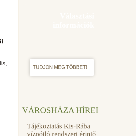
Választási
információk
ői
is,
TUDJON MEG TÖBBET!
VÁROSHÁZA HÍREI
Tájékoztatás Kis-Rába
vízpótló rendszert érintő