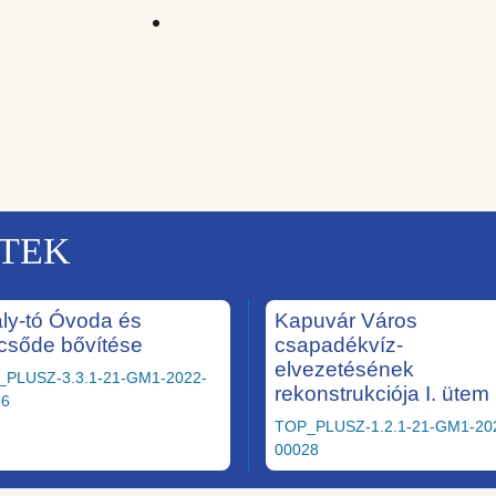
KTEK
ály-tó Óvoda és
Kapuvár Város
csőde bővítése
csapadékvíz-
elvezetésének
_PLUSZ-3.3.1-21-GM1-2022-
rekonstrukciója I. ütem
36
TOP_PLUSZ-1.2.1-21-GM1-20
00028