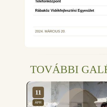
Telefonközpont
Rábaköz Vidékfejlesztési Egyesület
2024. MÁRCIUS 20.
TOVÁBBI GAL
11
váron
ÁPR