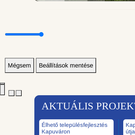
Mégsem
Beállítások mentése
AKTUÁLIS PROJE
Élhető településfejlesztés
Kap
Kapuváron
útj