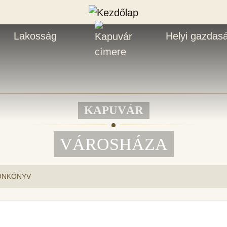
Lakosság
Helyi gazdas
KAPUVÁR
VÁROSHÁZA
ONKÖNYV