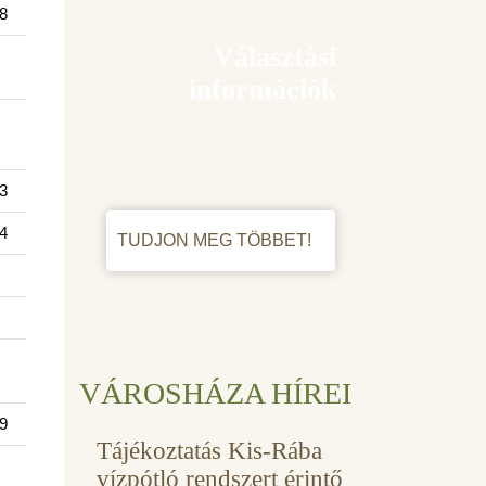
8
Választási
információk
3
4
TUDJON MEG TÖBBET!
VÁROSHÁZA HÍREI
9
Tájékoztatás Kis-Rába
vízpótló rendszert érintő