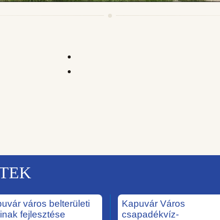
KTEK
uvár város belterületi
Kapuvár Város
ainak fejlesztése
csapadékvíz-