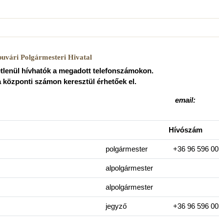
uvári Polgármesteri Hivatal
etlenül hívhatók a megadott telefonszámokon.
 központi számon keresztül érhetőek el.
: +36 96 596 000
email:
Hívószám
polgármester
+36 96 596 00
alpolgármester
alpolgármester
jegyző
+36 96 596 00