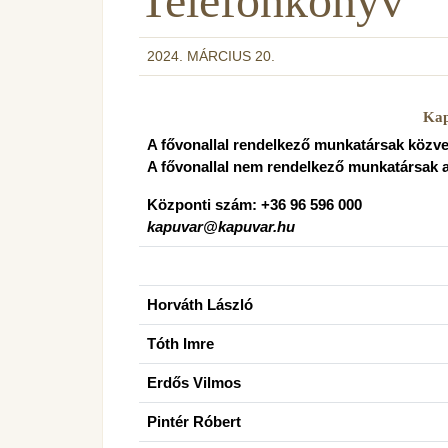
Telefonkönyv
2024. MÁRCIUS 20.
Kap
A fővonallal rendelkező munkatársak közv
A fővonallal nem rendelkező munkatársak a
Központi szám
kapuvar@kapuvar.hu
Horváth László
Tóth Imre
Erdős Vilmos
Pintér Róbert