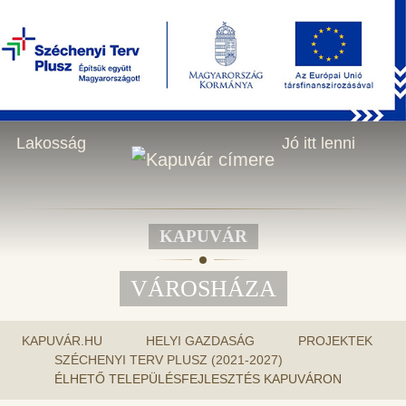
KERESÉS
2026.08.06., csütörtök - Berta, Bettina napja
HU
Városháza
Helyi gazdaság
Lakosság
Jó itt lenni
KAPUVÁR
VÁROSHÁZA
KAPUVÁR.HU
HELYI GAZDASÁG
PROJEKTEK
SZÉCHENYI TERV PLUSZ (2021-2027)
ÉLHETŐ TELEPÜLÉSFEJLESZTÉS KAPUVÁRON