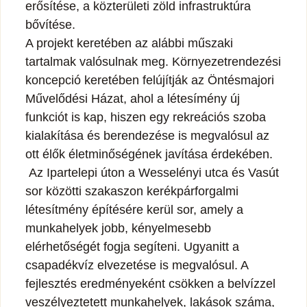
erősítése, a közterületi zöld infrastruktúra
bővítése.
A projekt keretében az alábbi műszaki
tartalmak valósulnak meg. Környezetrendezési
koncepció keretében felújítják az Öntésmajori
Művelődési Házat, ahol a létesímény új
funkciót is kap, hiszen egy rekreációs szoba
kialakítása és berendezése is megvalósul az
ott élők életminőségének javítása érdekében.
Az Ipartelepi úton a Wesselényi utca és Vasút
sor közötti szakaszon kerékpárforgalmi
létesítmény építésére kerül sor, amely a
munkahelyek jobb, kényelmesebb
elérhetőségét fogja segíteni. Ugyanitt a
csapadékvíz elvezetése is megvalósul. A
fejlesztés eredményeként csökken a belvízzel
veszélyeztetett munkahelyek, lakások száma,