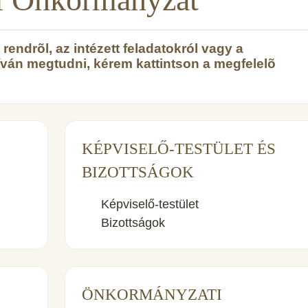
endrõl, az intézett feladatokról vagy a
íván megtudni, kérem kattintson a megfelelõ
KÉPVISELŐ-TESTÜLET ÉS
BIZOTTSÁGOK
Képviselő-testület
Bizottságok
ÖNKORMÁNYZATI