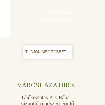
Választási
információk
TUDJON MEG TÖBBET!
VÁROSHÁZA HÍREI
Tájékoztatás Kis-Rába
vízpótló rendszert érintő