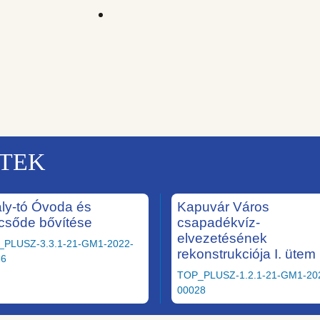
KTEK
ály-tó Óvoda és
Kapuvár Város
csőde bővítése
csapadékvíz-
elvezetésének
_PLUSZ-3.3.1-21-GM1-2022-
rekonstrukciója I. ütem
36
TOP_PLUSZ-1.2.1-21-GM1-20
00028