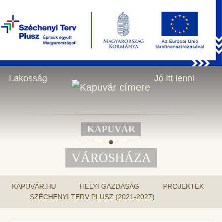
KERESÉS
2026.08.07., péntek - Ibolya napja
HU
Városháza
Helyi gazdaság
Lakosság
Jó itt lenni
KAPUVÁR
VÁROSHÁZA
KAPUVÁR.HU
HELYI GAZDASÁG
PROJEKTEK
SZÉCHENYI TERV PLUSZ (2021-2027)