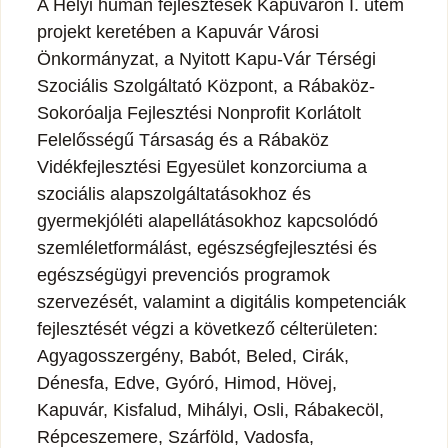
A Helyi humán fejlesztések Kapuváron I. ütem
projekt keretében a Kapuvár Városi
Önkormányzat, a Nyitott Kapu-Vár Térségi
Szociális Szolgáltató Központ, a Rábaköz-
Sokoróalja Fejlesztési Nonprofit Korlátolt
Felelősségű Társaság és a Rábaköz
Vidékfejlesztési Egyesület konzorciuma a
szociális alapszolgáltatásokhoz és
gyermekjóléti alapellátásokhoz kapcsolódó
szemléletformálást, egészségfejlesztési és
egészségügyi prevenciós programok
szervezését, valamint a digitális kompetenciák
fejlesztését végzi a következő célterületen:
Agyagosszergény, Babót, Beled, Cirák,
Dénesfa, Edve, Gyóró, Himod, Hövej,
Kapuvár, Kisfalud, Mihályi, Osli, Rábakecöl,
Répceszemere, Szárföld, Vadosfa,