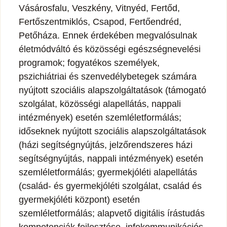
Vásárosfalu, Veszkény, Vitnyéd, Fertőd,
Fertőszentmiklós, Csapod, Fertőendréd,
Petőháza. Ennek érdekében megvalósulnak
életmódváltó és közösségi egészségnevelési
programok; fogyatékos személyek,
pszichiátriai és szenvedélybetegek számára
nyújtott szociális alapszolgáltatások (támogató
szolgálat, közösségi alapellátás, nappali
intézmények) esetén szemléletformálás;
időseknek nyújtott szociális alapszolgáltatások
(házi segítségnyújtás, jelzőrendszeres házi
segítségnyújtás, nappali intézmények) esetén
szemléletformálás; gyermekjóléti alapellátás
(család- és gyermekjóléti szolgálat, család és
gyermekjóléti központ) esetén
szemléletformálás; alapvető digitális írástudás
kompetenciák fejlesztése, infokommunikációs