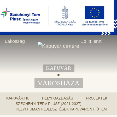
KERESÉS
2026.08.08., szombat - László napja
HU
Városháza
Helyi gazdaság
Lakosság
Jó itt lenni
KAPUVÁR
VÁROSHÁZA
KAPUVÁR.HU
HELYI GAZDASÁG
PROJEKTEK
SZÉCHENYI TERV PLUSZ (2021-2027)
HELYI HUMAN FEJLESZTÉSEK KAPUVÁRON I. ÜTEM