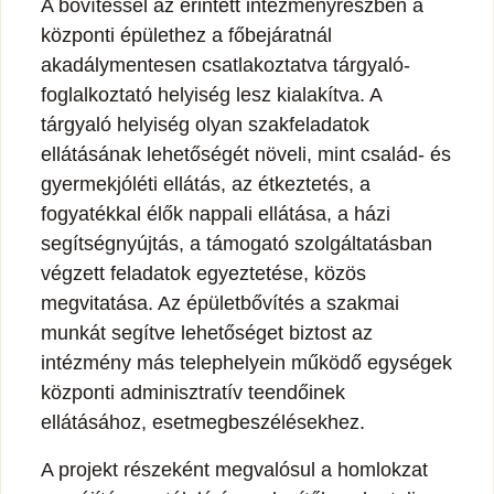
A bővítéssel az érintett intézményrészben a
központi épülethez a főbejáratnál
akadálymentesen csatlakoztatva tárgyaló-
foglalkoztató helyiség lesz kialakítva. A
tárgyaló helyiség olyan szakfeladatok
ellátásának lehetőségét növeli, mint család- és
gyermekjóléti ellátás, az étkeztetés, a
fogyatékkal élők nappali ellátása, a házi
segítségnyújtás, a támogató szolgáltatásban
végzett feladatok egyeztetése, közös
megvitatása. Az épületbővítés a szakmai
munkát segítve lehetőséget biztost az
intézmény más telephelyein működő egységek
központi adminisztratív teendőinek
ellátásához, esetmegbeszélésekhez.
A projekt részeként megvalósul a homlokzat