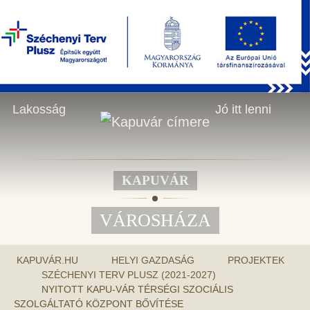
KERESÉS
2026.08.09., vasárnap - Emőd napja
HU
Városháza
Helyi gazdaság
Lakosság
Jó itt lenni
KAPUVÁR
VÁROSHÁZA
KAPUVÁR.HU
HELYI GAZDASÁG
PROJEKTEK
SZÉCHENYI TERV PLUSZ (2021-2027)
NYITOTT KAPU-VÁR TÉRSÉGI SZOCIÁLIS
SZOLGÁLTATÓ KÖZPONT BŐVÍTÉSE