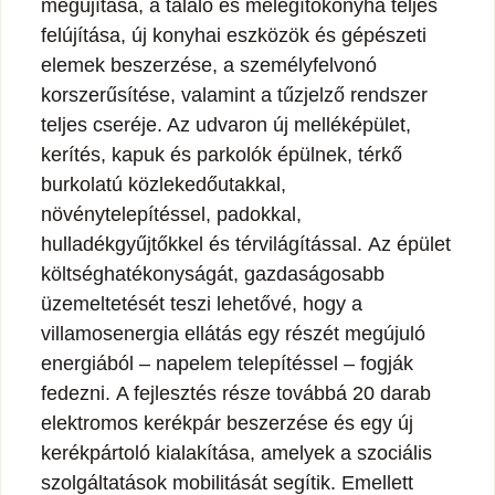
megújítása, a tálaló és melegítőkonyha teljes
felújítása, új konyhai eszközök és gépészeti
elemek beszerzése, a személyfelvonó
korszerűsítése, valamint a tűzjelző rendszer
teljes cseréje. Az udvaron új melléképület,
kerítés, kapuk és parkolók épülnek, térkő
burkolatú közlekedőutakkal,
növénytelepítéssel, padokkal,
hulladékgyűjtőkkel és térvilágítással. Az épület
költséghatékonyságát, gazdaságosabb
üzemeltetését teszi lehetővé, hogy a
villamosenergia ellátás egy részét megújuló
energiából – napelem telepítéssel – fogják
fedezni. A fejlesztés része továbbá 20 darab
elektromos kerékpár beszerzése és egy új
kerékpártoló kialakítása, amelyek a szociális
szolgáltatások mobilitását segítik. Emellett