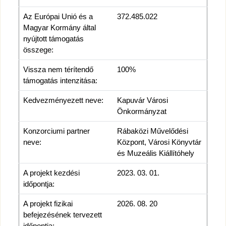
Az Európai Unió és a
372.485.022
Magyar Kormány által
nyújtott támogatás
összege:
Vissza nem térítendő
100%
támogatás intenzitása:
Kedvezményezett neve:
Kapuvár Városi
Önkormányzat
Konzorciumi partner
Rábaközi Művelődési
neve:
Központ, Városi Könyvtár
és Muzeális Kiállítóhely
A projekt kezdési
2023. 03. 01.
időpontja:
A projekt fizikai
2026. 08. 20
befejezésének tervezett
időpontja: