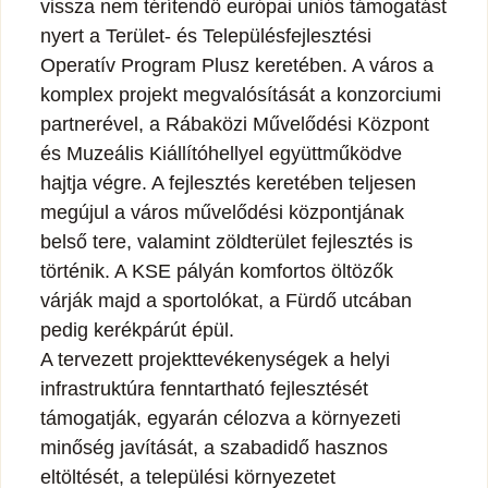
vissza nem térítendő európai uniós támogatást
nyert a Terület- és Településfejlesztési
Operatív Program Plusz keretében. A város a
komplex projekt megvalósítását a konzorciumi
partnerével, a Rábaközi Művelődési Központ
és Muzeális Kiállítóhellyel együttműködve
hajtja végre. A fejlesztés keretében teljesen
megújul a város művelődési központjának
belső tere, valamint zöldterület fejlesztés is
történik. A KSE pályán komfortos öltözők
várják majd a sportolókat, a Fürdő utcában
pedig kerékpárút épül.
A tervezett projekttevékenységek a helyi
infrastruktúra fenntartható fejlesztését
támogatják, egyarán célozva a környezeti
minőség javítását, a szabadidő hasznos
eltöltését, a települési környezetet