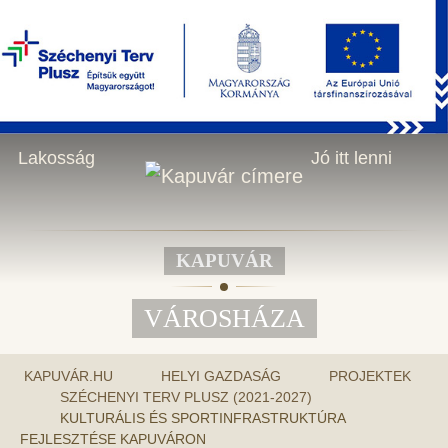
KERESÉS
2026.08.07., péntek - Ibolya napja
HU
Városháza
Helyi gazdaság
Lakosság
Jó itt lenni
KAPUVÁR
VÁROSHÁZA
KAPUVÁR.HU
HELYI GAZDASÁG
PROJEKTEK
SZÉCHENYI TERV PLUSZ (2021-2027)
KULTURÁLIS ÉS SPORTINFRASTRUKTÚRA
FEJLESZTÉSE KAPUVÁRON