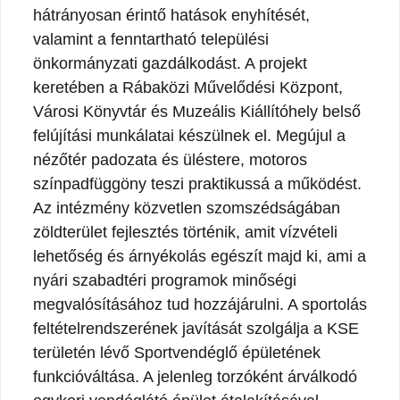
hátrányosan érintő hatások enyhítését,
valamint a fenntartható települési
önkormányzati gazdálkodást. A projekt
keretében a Rábaközi Művelődési Központ,
Városi Könyvtár és Muzeális Kiállítóhely belső
felújítási munkálatai készülnek el. Megújul a
nézőtér padozata és üléstere, motoros
színpadfüggöny teszi praktikussá a működést.
Az intézmény közvetlen szomszédságában
zöldterület fejlesztés történik, amit vízvételi
lehetőség és árnyékolás egészít majd ki, ami a
nyári szabadtéri programok minőségi
megvalósításához tud hozzájárulni. A sportolás
feltételrendszerének javítását szolgálja a KSE
területén lévő Sportvendéglő épületének
funkcióváltása. A jelenleg torzóként árválkodó