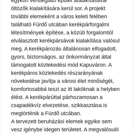
egykori vendéglátó épület átalakításával
öltözők kialakítására kerül sor. A projekt
további elemeként a város keleti felében
található Fürdő utcában kerékpárforgalmi
létesítmények építése, a közúti forgalomtól
elválasztott kerékpársávok kialakítása valósul
meg. A kerékpározás általánosan elfogadott,
gyors, biztonságos, az önkormányzat által
támogatott közlekedési mód Kapuváron. A
kerékpáros közlekedés részarányának
növekedése javítja a városi élet minőségét,
komfortosabbá teszi az itt lakóknak a helyben
élést. A kerékpárúttal párhozamosan a
csapadékvíz elvezetése, szikkasztása is
megtörténik a Fürdő utcában.
A tervezett beruházási elemek egyike sem
vesz igénybe idegen területet. A megvalósuló