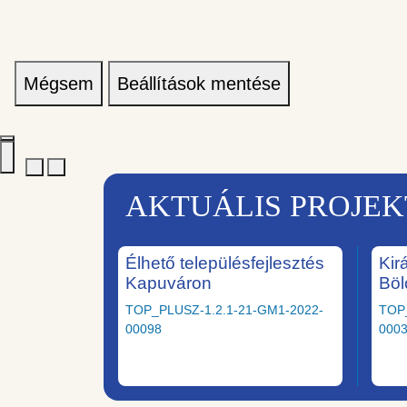
Mégsem
Beállítások mentése
AKTUÁLIS PROJE
Élhető településfejlesztés
Kir
Kapuváron
Böl
TOP_PLUSZ-1.2.1-21-GM1-2022-
TOP
00098
000