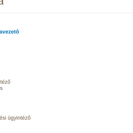
avezető
ntéző
os
ési ügyintéző