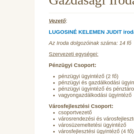
Vezető
:
LUGOSINÉ KELEMEN JUDIT irod
Az Iroda dolgozóinak száma: 14 fő
Szervezeti egységei:
Pénzügyi Csoport:
pénzügyi ügyintéző (2 fő)
pénzügyi és gazdálkodási ügyi
pénzügyi ügyintéző és pénztár
vagyongazdálkodási ügyintéző
Városfejlesztési Csoport:
csoportvezető
városrendezési és városfejleszt
városüzemeltetési ügyintéző
városfejlesztési ügyintéző (4 fő)