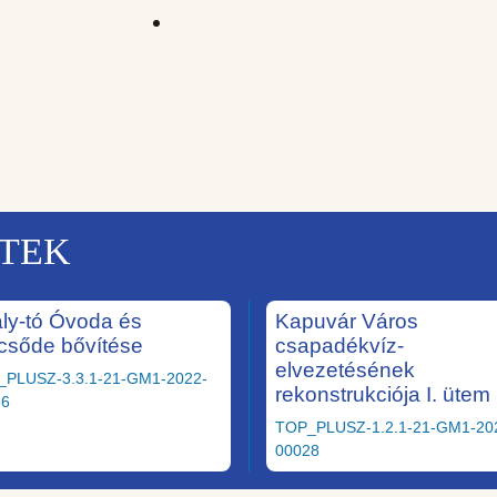
KTEK
ály-tó Óvoda és
Kapuvár Város
csőde bővítése
csapadékvíz-
elvezetésének
_PLUSZ-3.3.1-21-GM1-2022-
rekonstrukciója I. ütem
36
TOP_PLUSZ-1.2.1-21-GM1-20
00028