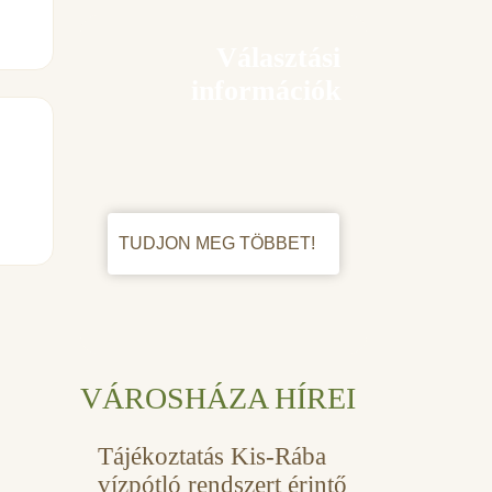
Választási
információk
TUDJON MEG TÖBBET!
VÁROSHÁZA HÍREI
Tájékoztatás Kis-Rába
vízpótló rendszert érintő