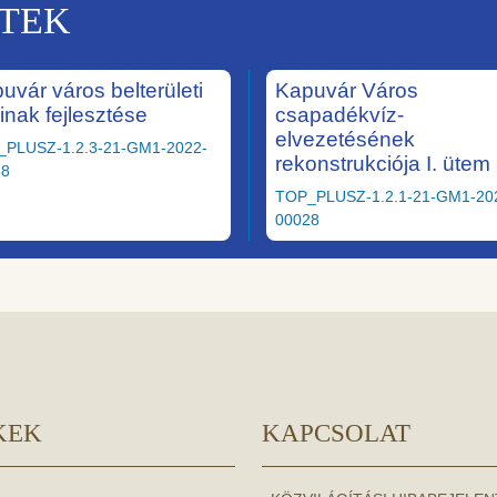
KTEK
uvár város belterületi
Kapuvár Város
ainak fejlesztése
csapadékvíz-
elvezetésének
_PLUSZ-1.2.3-21-GM1-2022-
rekonstrukciója I. ütem
58
TOP_PLUSZ-1.2.1-21-GM1-20
00028
KEK
KAPCSOLAT