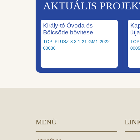
AKTUÁLIS PROJE
Király-tó Óvoda és
Kap
Bölcsőde bővítése
útj
TOP_PLUSZ-3.3.1-21-GM1-2022-
TOP
00036
000
MENÜ
LIN