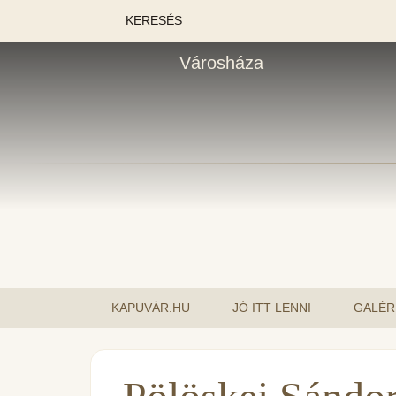
KERESÉS
Városháza
KAPUVÁR.HU
JÓ ITT LENNI
GALÉR