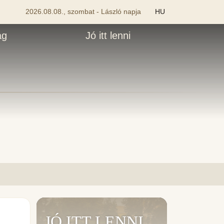
2026.08.08., szombat - László napja
HU
ág
Jó itt lenni
JÓ ITT LENNI