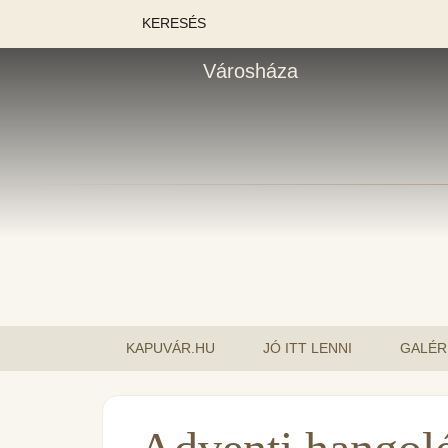
KERESÉS
Városháza
KAPUVÁR.HU
JÓ ITT LENNI
GALÉR