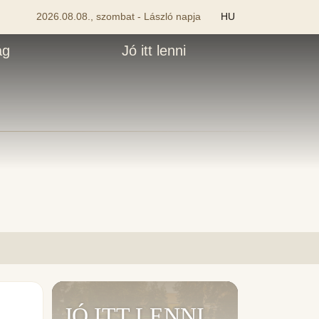
2026.08.08., szombat - László napja
HU
ág
Jó itt lenni
JÓ ITT LENNI