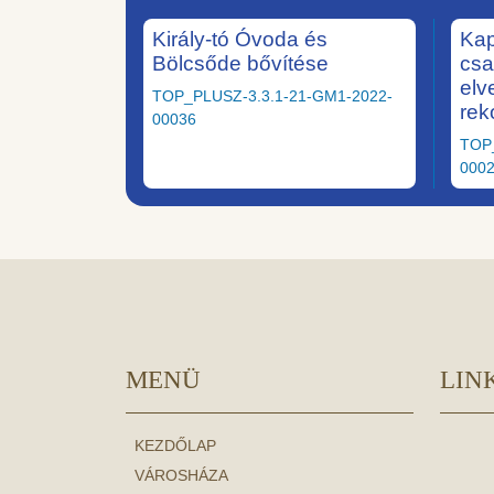
Király-tó Óvoda és
Kap
Bölcsőde bővítése
csa
elv
TOP_PLUSZ-3.3.1-21-GM1-2022-
rek
00036
TOP
000
MENÜ
LIN
KEZDŐLAP
VÁROSHÁZA