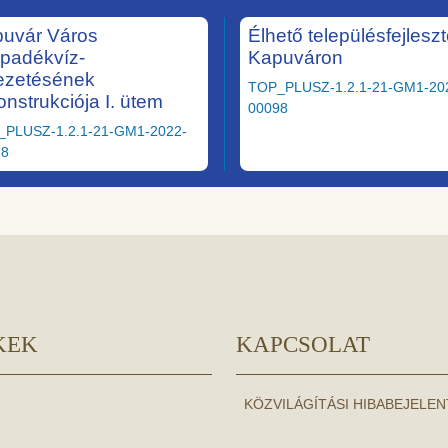
uvár Város
Élhető településfejlesz
padékvíz-
Kapuváron
ezetésének
TOP_PLUSZ-1.2.1-21-GM1-20
onstrukciója I. ütem
00098
_PLUSZ-1.2.1-21-GM1-2022-
28
KEK
KAPCSOLAT
KÖZVILÁGÍTÁSI HIBABEJELE