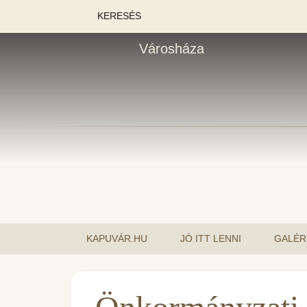
KERESÉS
Városháza
KAPUVÁR.HU
JÓ ITT LENNI
GALÉR