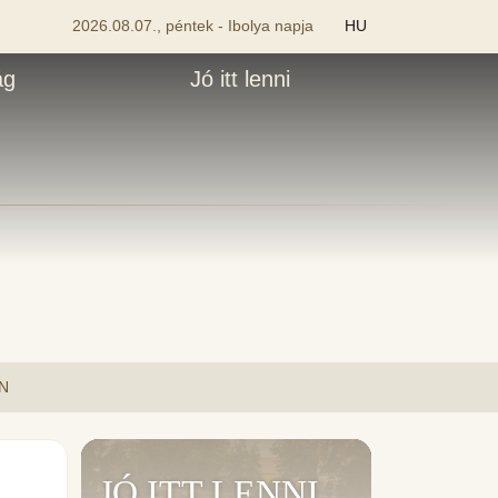
2026.08.07., péntek - Ibolya napja
HU
ág
Jó itt lenni
N
JÓ ITT LENNI