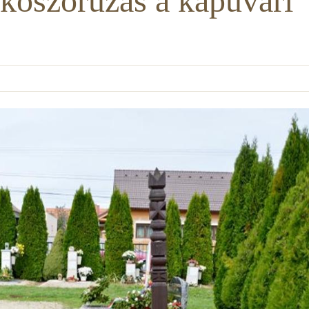
koszorúzás a kapuvári