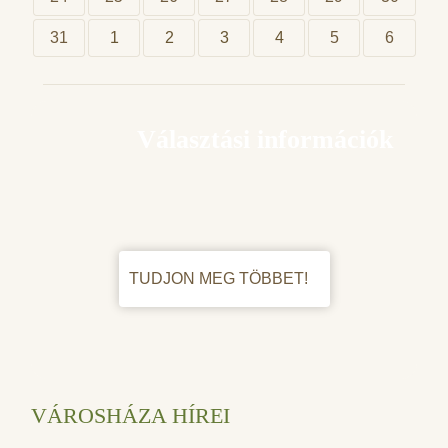
31
1
2
3
4
5
6
Választási információk
TUDJON MEG TÖBBET!
VÁROSHÁZA HÍREI