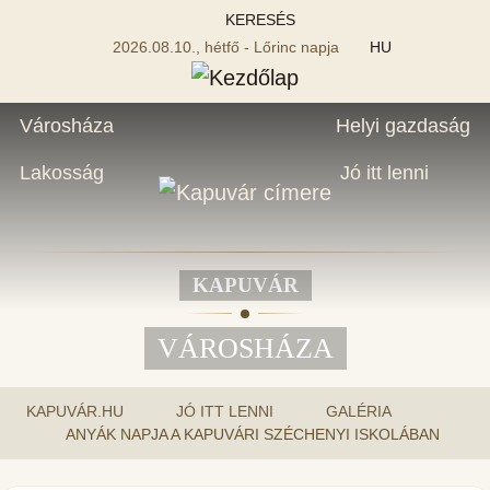
KERESÉS
2026.08.10., hétfő - Lőrinc napja
HU
Városháza
Helyi gazdaság
Lakosság
Jó itt lenni
KAPUVÁR
VÁROSHÁZA
KAPUVÁR.HU
JÓ ITT LENNI
GALÉRIA
ANYÁK NAPJA A KAPUVÁRI SZÉCHENYI ISKOLÁBAN