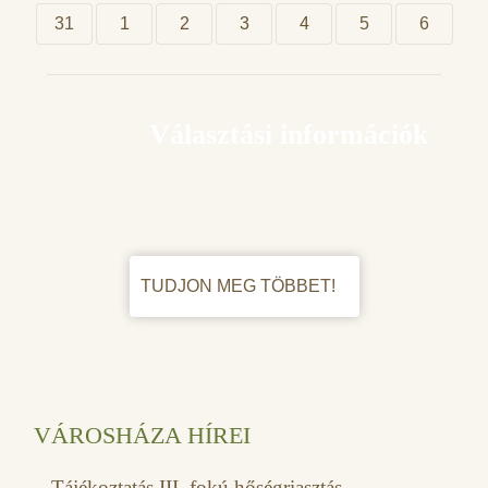
31
1
2
3
4
5
6
Választási információk
TUDJON MEG TÖBBET!
VÁROSHÁZA HÍREI
Tájékoztatás III. fokú hőségriasztás