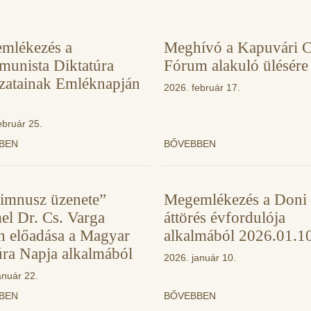
mlékezés a
Meghívó a Kapuvári C
unista Diktatúra
Fórum alakuló ülésére
zatainak Emléknapján
2026. február 17.
ebruár 25.
BBEN
BŐVEBBEN
imnusz üzenete”
Megemlékezés a Doni
el Dr. Cs. Varga
áttörés évfordulója
án előadása a Magyar
alkalmából 2026.01.1
úra Napja alkalmából
2026. január 10.
anuár 22.
BBEN
BŐVEBBEN