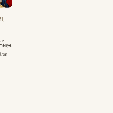
l,
sre
eménye,
áron