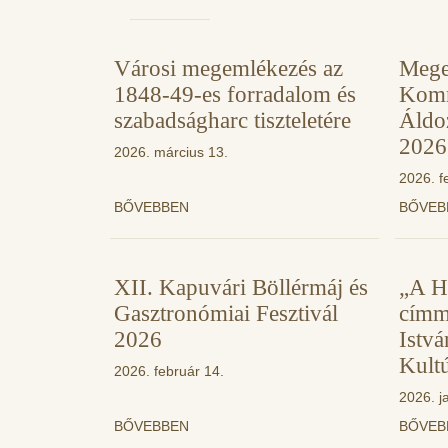
Városi megemlékezés az
Mege
1848-49-es forradalom és
Komm
szabadságharc tiszteletére
Áldo
2026
2026. március 13.
2026. f
BŐVEBBEN
BŐVE
XII. Kapuvári Böllérmáj és
„A H
Gasztronómiai Fesztivál
címm
2026
Istv
Kult
2026. február 14.
2026. j
BŐVEBBEN
BŐVE