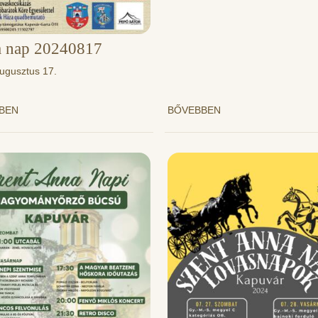
a nap 20240817
ugusztus 17.
BBEN
BŐVEBBEN