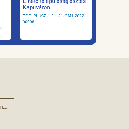
Élhető településfejlesztés
Kapuváron
TOP_PLUSZ-1.2.1-21-GM1-2022-
00098
22-
NTÉS