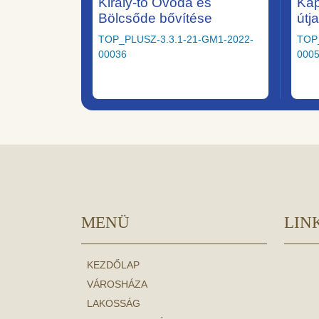
Király-tó Óvoda és
Kap
Bölcsőde bővítése
útj
TOP_PLUSZ-3.3.1-21-GM1-2022-
TOP
00036
000
MENÜ
LIN
KEZDŐLAP
VÁROSHÁZA
LAKOSSÁG