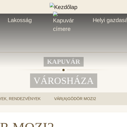
Lakosság
Helyi gazdas
KAPUVÁR
VÁROSHÁZA
YEK, RENDEZVÉNYEK
VÁR(A)GÖDÖR MOZI2