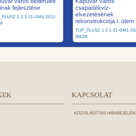
uvár város belterületi
Kapuvár Város
ainak fejlesztése
csapadékvíz-
elvezetésének
_PLUSZ-1.2.3-21-GM1-2022-
rekonstrukciója I. ütem
58
TOP_PLUSZ-1.2.1-21-GM1-20
00028
KEK
KAPCSOLAT
KÖZVILÁGÍTÁSI HIBABEJELE