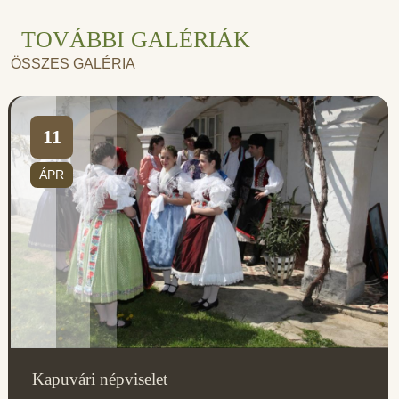
TOVÁBBI GALÉRIÁK
ÖSSZES GALÉRIA
11
ÁPR
Kapuvári népviselet