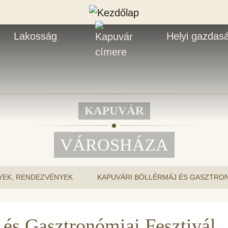
Lakosság
Helyi gazdas
KAPUVÁR
VÁROSHÁZA
YEK, RENDEZVÉNYEK
KAPUVÁRI BÖLLÉRMÁJ ÉS GASZTRONÓ
és Gasztronómiai Fesztivál,