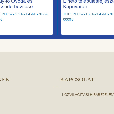
ály-tó Óvoda és
Élhető településfejlesz
csőde bővítése
Kapuváron
_PLUSZ-3.3.1-21-GM1-2022-
TOP_PLUSZ-1.2.1-21-GM1-20
36
00098
KEK
KAPCSOLAT
KÖZVILÁGÍTÁSI HIBABEJELE