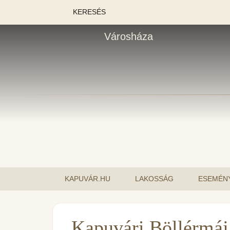
KERESÉS
Városháza
KAPUVÁR.HU
LAKOSSÁG
ESEMÉN
Kapuvári Böllérmáj 