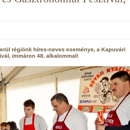
erül régiónk híres-neves eseménye, a Kapuvári
ivál, immáron 48. alkalommal!