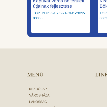
Kapuvár város belterületi
Kir
útjainak fejlesztése
Böl
TOP_PLUSZ-1.2.3-21-GM1-2022-
TOP
00058
000
MENÜ
LIN
KEZDŐLAP
VÁROSHÁZA
LAKOSSÁG