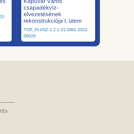
tés
Kapuvár Város
csapadékvíz-
elvezetésének
22-
rekonstrukciója I. ütem
TOP_PLUSZ-1.2.1-21-GM1-2022-
00028
NTÉS