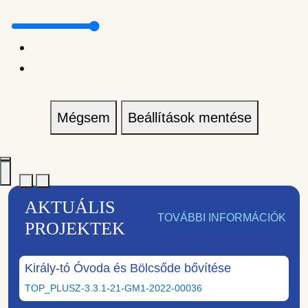
Mégsem
Beállítások mentése
AKTUÁLIS
TOVÁBBI INFORMÁCIÓK
PROJEKTEK
Király-tó Óvoda és Bölcsőde bővítése
TOP_PLUSZ-3.3.1-21-GM1-2022-00036