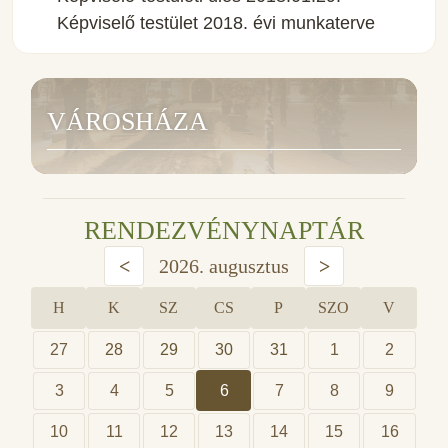
Képviselő testület 2018. évi munkaterve
VÁROSHÁZA
RENDEZVÉNYNAPTÁR
<
2026. augusztus
>
H
K
SZ
CS
P
SZO
V
27
28
29
30
31
1
2
3
4
5
6
7
8
9
10
11
12
13
14
15
16