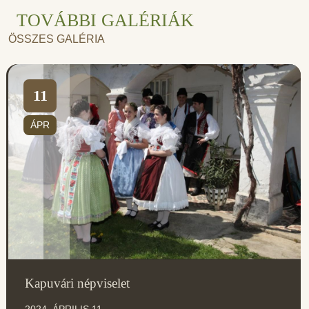
TOVÁBBI GALÉRIÁK
ÖSSZES GALÉRIA
11
ÁPR
Kapuvári népviselet
2024. ÁPRILIS 11.