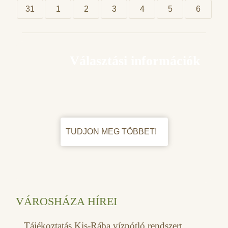
31
1
2
3
4
5
6
Választási információk
TUDJON MEG TÖBBET!
VÁROSHÁZA HÍREI
Tájékoztatás Kis-Rába vízpótló rendszert