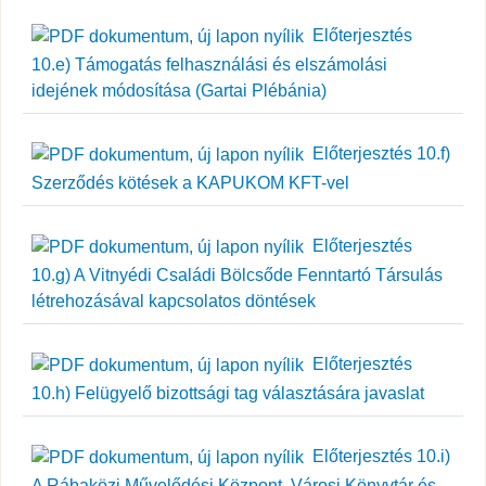
Előterjesztés
10.e) Támogatás felhasználási és elszámolási
idejének módosítása (Gartai Plébánia)
Előterjesztés 10.f)
Szerződés kötések a KAPUKOM KFT-vel
Előterjesztés
10.g) A Vitnyédi Családi Bölcsőde Fenntartó Társulás
létrehozásával kapcsolatos döntések
Előterjesztés
10.h) Felügyelő bizottsági tag választására javaslat
Előterjesztés 10.i)
A Rábaközi Művelődési Központ, Városi Könyvtár és