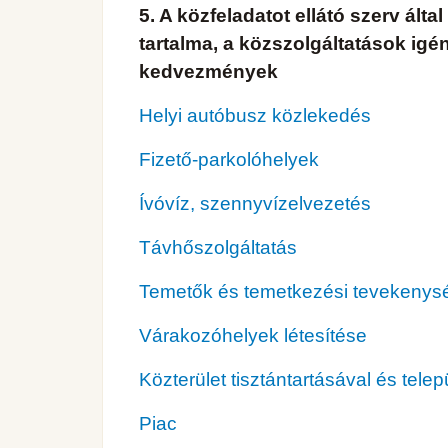
5. A közfeladatot ellátó szerv ál
tartalma, a közszolgáltatások igé
kedvezmények
Helyi autóbusz közlekedés
Fizető-parkolóhelyek
Ívóvíz, szennyvízelvezetés
Távhőszolgáltatás
Temetők és temetkezési tevekenys
Várakozóhelyek létesítése
Közterület tisztántartásával és tele
Piac