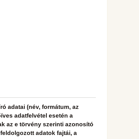
eíró adatai (név, formátum, az
őíves adatfelvétel esetén a
k az e törvény szerinti azonosító
feldolgozott adatok fajtái, a