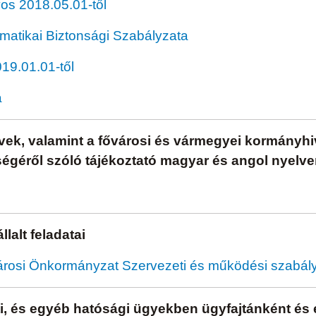
yos 2018.05.01-től
rmatikai Biztonsági Szabályzata
019.01.01-től
a
rvek, valamint a fővárosi és vármegyei kormányhi
ységéről szóló tájékoztató magyar és angol nyelv
lalt feladatai
árosi Önkormányzat Szervezeti és működési szabályz
i, és egyéb hatósági ügyekben ügyfajtánként és e