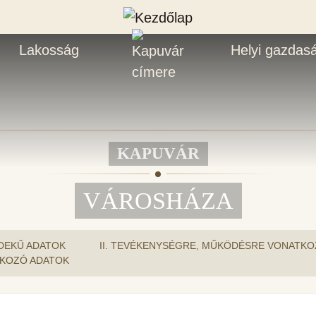
Lakosság
Helyi gazdas
KAPUVÁR
VÁROSHÁZA
DEKŰ ADATOK
II. TEVÉKENYSÉGRE, MŰKÖDÉSRE VONATK
TKOZÓ ADATOK