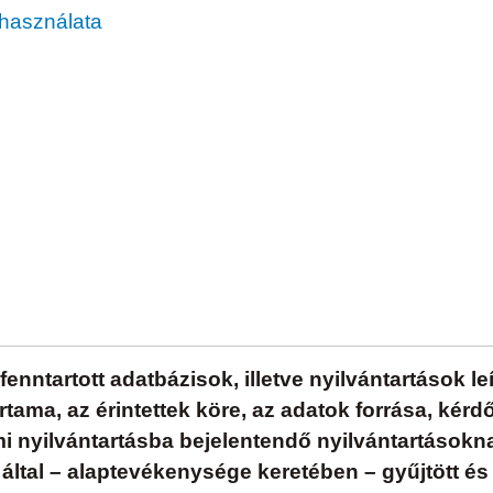
ú használata
l fenntartott adatbázisok, illetve nyilvántartások l
artama, az érintettek köre, az adatok forrása, kérd
mi nyilvántartásba bejelentendő nyilvántartásokna
 által – alaptevékenysége keretében – gyűjtött és 