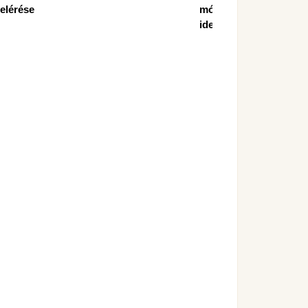
elérése
módja (helye,
ideje)