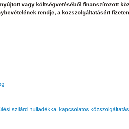
tal nyújtott vagy költségvetéséből finanszírozott
nybevételének rendje, a közszolgáltatásért fizeten
ég
pülési szilárd hulladékkal kapcsolatos közszolgáltatás