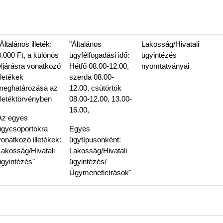
Általános illeték:
"Általános
Lakosság/Hivatali
3.000 Ft, a különös
ügyfélfogadási idő:
ügyintézés
eljárásra vonatkozó
Hétfő 08.00-12.00,
nyomtatványai
lletékek
szerda 08.00-
meghatározása az
12.00, csütörtök
illetéktörvényben
08.00-12.00, 13.00-
16.00,
Az egyes
ügycsoportokra
Egyes
vonatkozó illetékek:
ügytípusonként:
Lakosság/Hivatali
Lakosság/Hivatali
ügyintézés"
ügyintézés/
Ügymenetleírások"