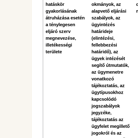
hatáskör
okmányok, az
gyakorlásának
alapvető eljárási
átruházása esetén
szabályok, az
a ténylegesen
ügyintézés
eljáró szerv
határideje
megnevezése,
(elintézési,
illetékességi
fellebbezési
területe
határidő), az
ügyek intézését
segítő útmutatók,
az ügymenetre
vonatkozó
tájékoztatás, az
ügytípusokhoz
kapcsolódó
jogszabályok
jegyzéke,
tájékoztatás az
ügyfelet megillető
jogokról és az