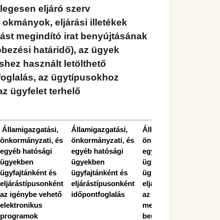
egesen eljáró szerv
okmányok, eljárási illetékek
árást megindító irat benyújtásának
ebbezési határidő), az ügyek
shez használt letölthető
oglalás, az ügytípusokhoz
z ügyfelet terhelő
Államigazgatási,
Államigazgatási,
Államigazgatási,
önkormányzati, és
önkormányzati, és
önkormányzati, és
egyéb hatósági
egyéb hatósági
egyéb hatósági
ügyekben
ügyekben
ügyekben
ügyfajtánként és
ügyfajtánként és
ügyfajtánként és
eljárástípusonként
eljárástípusonként
eljárástípusonként
az igénybe vehető
időpontfoglalás
az eljárást
elektronikus
megindító irat
programok
benyújtásának