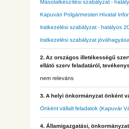
Másolatkészítési szabályzat - hatál
Kapuvári Polgármesteri Hivatal Info
Iratkezelési szabályzat - hatályos 2
Iratkezelési szabályzat jóváhagyás
2. Az országos illetékességű sze
ellátó szerv feladatáról, tevéken
nem releváns
3. A helyi önkormányzat önként vál
Önként vállalt feladatok (Kapuvár V
4. Államigazgatási, önkormányzat