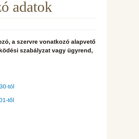
zó adatok
rozó, a szervre vonatkozó alapvető
űködési szabályzat vagy ügyrend,
30-tól
01-től