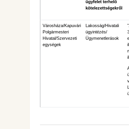
ügyfelet terhelő
kötelezettségekről
Városháza/Kapuvári
Lakosság/Hivatali
"
Polgármesteri
ügyintézés/
Hivatal/Szervezeti
Ügymenetlerások
egységek
i