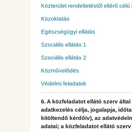
Közterület rendeltetéstől eltérő cél
Közoktatás
Egészségügyi ellátás
Szociális ellátás 1
Szociális ellátás 2
Közművelődés
Védelmi feladatok
6. A közfeladatot ellátó szerv álta
adatkezelés célja, jogalapja, időt
kitöltendő kérdőív), az adatvédel
adatai; a közfeladatot ellátó szerv