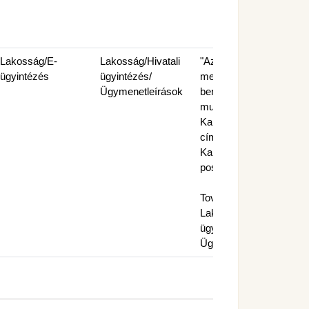
Lakosság/E-
Lakosság/Hivatali
"Az eljárást
ügyintézés
ügyintézés/
megindító irat
Ügymenetleírások
benyújtható minden
munkanap a 9330
Kapuvár, Fő tér 1.
címen vagy 9331
Kapuvár, Pf.: 44.
postacímen.
További információ:
Lakosság/Hivatali
ügyintézés/
Ügymenetleírások"