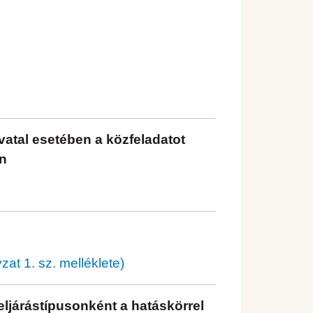
vatal esetében a közfeladatot
en
at 1. sz. melléklete)
ljárástípusonként a hatáskörrel