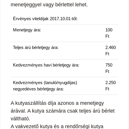
menetjeggyel vagy bérlettel lehet.
Érvényes viteldíjak 2017.10.01-től:
Menetjegy ára:
100
Ft
Teljes árú bérletjegy ára:
2.460
Ft
Kedvezményes havi bérletjegy ára:
750
Ft
Kedvezményes (tanuló/nyugdíjas)
2.250
negyedéves bérletjegy ára:
Ft
A kutyaszállítás díja azonos a menetjegy
árával. A kutya számára csak teljes árú bérlet
váltható.
A vakvezető kutya és a rendőrségi kutya