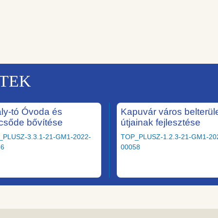
KTEK
ály-tó Óvoda és
Kapuvár város belterüle
csőde bővítése
útjainak fejlesztése
_PLUSZ-3.3.1-21-GM1-2022-
TOP_PLUSZ-1.2.3-21-GM1-20
36
00058