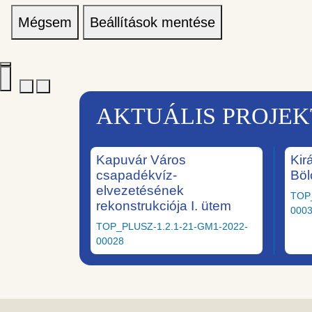
Mégsem
Beállítások mentése
AKTUÁLIS PROJE
Kapuvár Város
Kir
csapadékvíz-
Böl
elvezetésének
TOP
rekonstrukciója I. ütem
000
TOP_PLUSZ-1.2.1-21-GM1-2022-
00028