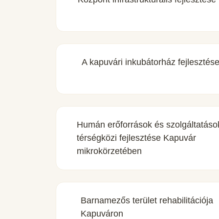
A kapuvári inkubátorház fejlesztés
Humán erőforrások és szolgáltatáso
térségközi fejlesztése Kapuvár
mikrokörzetében
Barnamezős terület rehabilitációja
Kapuváron