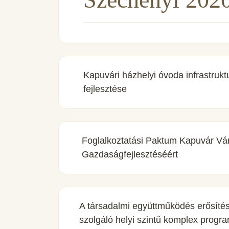
Kapuvári házhelyi óvoda infrastruktu
fejlesztése
Foglalkoztatási Paktum Kapuvár Vá
Gazdaságfejlesztéséért
A társadalmi együttműködés erősíté
szolgáló helyi szintű komplex progr