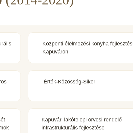
rális
Központi élelmezési konyha fejlesztés
Kapuváron
ros
Érték-Közösség-Siker
sét
Kapuvári lakótelepi orvosi rendelő
amok
infrastrukturális fejlesztése