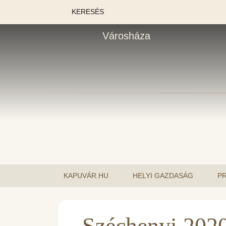
KERESÉS
Városháza
KAPUVÁR.HU
HELYI GAZDASÁG
P
Széchenyi 202