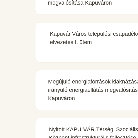
megvalósítása Kapuváron
Kapuvár Város települési csapadék
elvezetés I. ütem
Megújuló energiaforrások kiaknázás
irányuló energiaellátás megvalósítá
Kapuváron
Nyitott KAPU-VÁR Térségi Szociális
Központ infrastrukturális fejlesztése