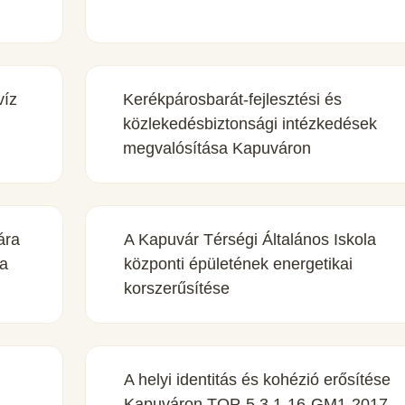
víz
Kerékpárosbarát-fejlesztési és
közlekedésbiztonsági intézkedések
megvalósítása Kapuváron
ára
A Kapuvár Térségi Általános Iskola
sa
központi épületének energetikai
korszerűsítése
A helyi identitás és kohézió erősítése
Kapuváron TOP-5.3.1-16-GM1-2017-