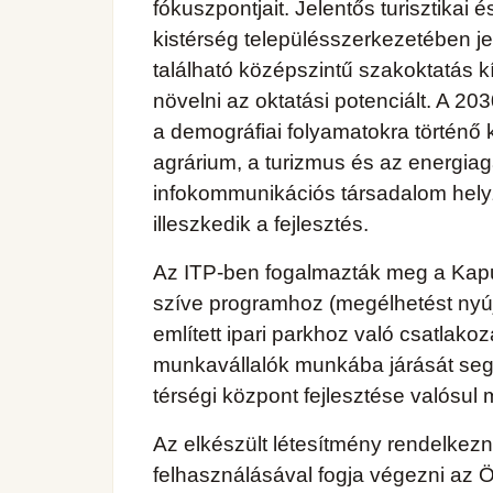
fókuszpontjait. Jelentős turisztikai 
kistérség településszerkezetében je
található középszintű szakoktatás 
növelni az oktatási potenciált. A 20
a demográfiai folyamatokra történő k
agrárium, a turizmus és az energiag
infokommunikációs társadalom hely
illeszkedik a fejlesztés.
Az ITP-ben fogalmazták meg a Kapuvár
szíve programhoz (megélhetést nyújt
említett ipari parkhoz való csatlako
munkavállalók munkába járását segíti
térségi központ fejlesztése valósul m
Az elkészült létesítmény rendelkezn
felhasználásával fogja végezni az Ö