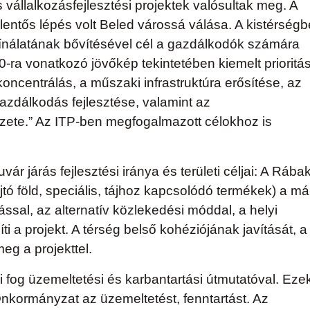
és vállalkozásfejlesztési projektek valósultak meg. A
lentős lépés volt Beled várossá válása. A kistérség
kínálatának bővítésével cél a gazdálkodók számára
30-ra vonatkozó jövőkép tekintetében kiemelt prioritá
oncentrálás, a műszaki infrastruktúra erősítése, az
azdálkodás fejlesztése, valamint az
zete.” Az ITP-ben megfogalmazott célokhoz is
 járás fejlesztési iránya és területi céljai: A Rába
ó föld, speciális, tájhoz kapcsolódó termékek) a má
zással, az alternatív közlekedési móddal, a helyi
 a projekt. A térség belső kohéziójának javítását, a
eg a projekttel.
i fog üzemeltetési és karbantartási útmutatóval. Eze
nkormányzat az üzemeltetést, fenntartást. Az