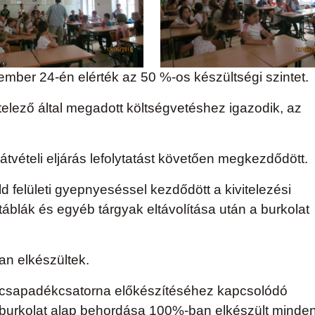
ember 24-én elérték az 50 %-os készültségi szintet.
telező által megadott költségvetéshez igazodik, az
átvételi eljárás lefolytatást követően megkezdődött.
öld felületi gyepnyeséssel kezdődött a kivitelezési
 táblák és egyéb tárgyak eltávolítása után a burkolat
.
an elkészültek.
 csapadékcsatorna előkészítéséhez kapcsolódó
 burkolat alap behordása 100%-ban elkészült minde