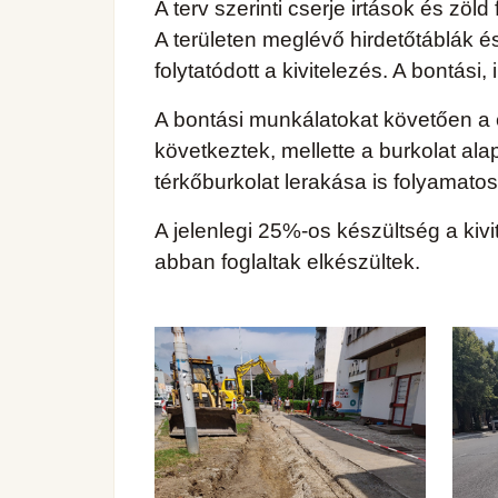
A terv szerinti cserje irtások és zöld
A területen meglévő hirdetőtáblák é
folytatódott a kivitelezés. A bontás
A bontási munkálatokat követően a
következtek, mellette a burkolat al
térkőburkolat lerakása is folyamatos
A jelenlegi 25%-os készültség a kiv
abban foglaltak elkészültek.