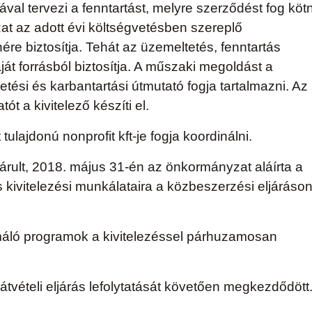
l tervezi a fenntartást, melyre szerződést fog kötn
t az adott évi költségvetésben szereplő
ére biztosítja. Tehát az üzemeltetés, fenntartás
át forrásból biztosítja. A műszaki megoldást a
tési és karbantartási útmutató fogja tartalmazni. Az
ót a kivitelező készíti el.
lajdonú nonprofit kft-je fogja koordinálni.
árult, 2018. május 31-én az önkormányzat aláírta a
 kivitelezési munkálataira a közbeszerzési eljáráso
rmáló programok a kivitelezéssel párhuzamosan
átvételi eljárás lefolytatását követően megkezdődött