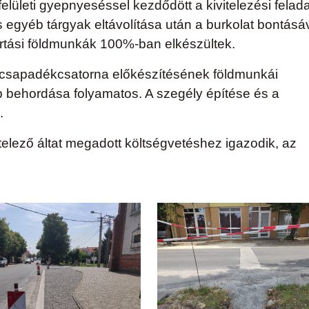
 felületi gyepnyeséssel kezdődött a kivitelezési felada
s egyéb tárgyak eltávolítása után a burkolat bontásá
i, irtási földmunkák 100%-ban elkészültek.
 csapadékcsatorna előkészítésének földmunkái
ap behordása folyamatos. A szegély építése és a
.
itelező áltat megadott költségvetéshez igazodik, az