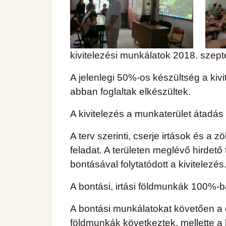
kivitelezési munkálatok 2018. szept
A jelenlegi 50%-os készültség a kivi
abban foglaltak elkészültek.
A kivitelezés a munkaterület átadás 
A terv szerinti, cserje irtások és a z
feladat. A területen meglévő hirdető
bontásával folytatódott a kivitelezés
A bontási, irtási földmunkák 100%-b
A bontási munkálatokat követően a
földmunkák következtek, mellette a