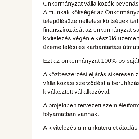
Önkormányzat vállalkozók bevonásáva
A munkák költségét az Önkormányza
településüzemeltetési költségek terh
finanszírozását az önkormányzat saj
kivitelezés végén elkészülő üzemelte
üzemeltetési és karbantartási útmutat
Ezt az önkormányzat 100%-os saját tu
A közbeszerzési eljárás sikeresen z
vállalkozási szerződést a beruházás
kiválasztott vállalkozóval.
A projektben tervezett szemléletfo
folyamatban vannak.
A kivitelezés a munkaterület átadás 