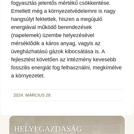
fogyasztás jelentős mértékű csökkentése.
Emellett még a környezetvédelemre is nagy
hangsúlyt fektettek, hiszen a megújuló
energiával működő berendezések
(napelemek) üzembe helyezésével
mérséklődik a káros anyag, vagyis az
üvegházhatású gázok kibocsátása is. A
fejlesztést követően az intézmény kevesebb
fosszilis energiát fog felhasználni, megkímélve
a környezetet.
2024. MÁRCIUS 28.
HELYI GAZDASÁG