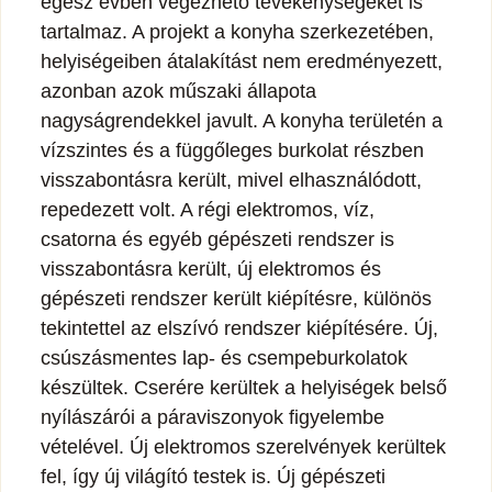
egész évben végezhető tevékenységeket is
tartalmaz. A projekt a konyha szerkezetében,
helyiségeiben átalakítást nem eredményezett,
azonban azok műszaki állapota
nagyságrendekkel javult. A konyha területén a
vízszintes és a függőleges burkolat részben
visszabontásra került, mivel elhasználódott,
repedezett volt. A régi elektromos, víz,
csatorna és egyéb gépészeti rendszer is
visszabontásra került, új elektromos és
gépészeti rendszer került kiépítésre, különös
tekintettel az elszívó rendszer kiépítésére. Új,
csúszásmentes lap- és csempeburkolatok
készültek. Cserére kerültek a helyiségek belső
nyílászárói a páraviszonyok figyelembe
vételével. Új elektromos szerelvények kerültek
fel, így új világító testek is. Új gépészeti