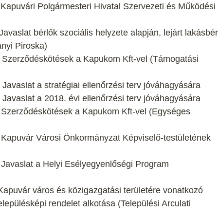
: Kapuvári Polgármesteri Hivatal Szervezeti és Működési
avaslat bérlők szociális helyzete alapján, lejárt lakásbér
nyi Piroska)
t: Szerződéskötések a Kapukom Kft-vel (Támogatási
 Javaslat a stratégiai ellenőrzési terv jóváhagyására
 Javaslat a 2018. évi ellenőrzési terv jóváhagyására
t: Szerződéskötések a Kapukom Kft-vel (Egységes
: Kapuvár Városi Önkormányzat Képviselő-testületének
: Javaslat a Helyi Esélyegyenlőségi Program
 Kapuvár város és közigazgatási területére vonatkozó
elepülésképi rendelet alkotása (Települési Arculati