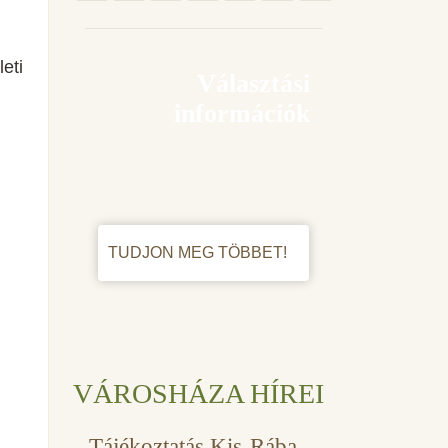
leti
Választási
információk
TUDJON MEG TÖBBET!
VÁROSHÁZA HÍREI
Tájékoztatás Kis-Rába