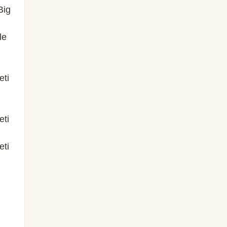
Big
le
eti
eti
eti