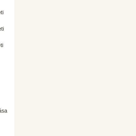
ti
ti
ti
ása