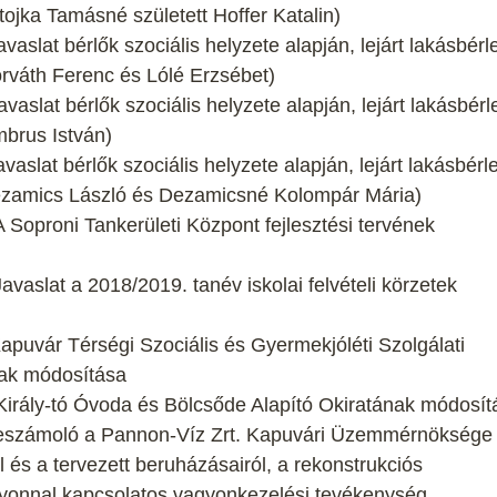
ojka Tamásné született Hoffer Katalin)
aslat bérlők szociális helyzete alapján, lejárt lakásbérle
rváth Ferenc és Lólé Erzsébet)
aslat bérlők szociális helyzete alapján, lejárt lakásbérle
brus István)
aslat bérlők szociális helyzete alapján, lejárt lakásbérle
ezamics László és Dezamicsné Kolompár Mária)
 Soproni Tankerületi Központ fejlesztési tervének
avaslat a 2018/2019. tanév iskolai felvételi körzetek
apuvár Térségi Szociális és Gyermekjóléti Szolgálati
nak módosítása
 Király-tó Óvoda és Bölcsőde Alapító Okiratának módosít
 Beszámoló a Pannon-Víz Zrt. Kapuvári Üzemmérnöksége
és a tervezett beruházásairól, a rekonstrukciós
gyonnal kapcsolatos vagyonkezelési tevékenység