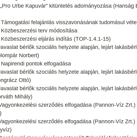
t: „Pro Urbe Kapuvár” kitüntetés adományozása (Hanság 
: Támogatási felajánlás visszavonásának tudomásul véte
: Közbeszerzési terv módosítása
: Közbeszerzési eljárás indítás (TOP-1.4.1-15)
vaslat bérlők szociális helyzete alapján, lejárt lakásbérl
olompár Norbert)
: Napirendi pontok elfogadása
vaslat bérlők szociális helyzete alapján, lejárt lakásbérl
ngrácz Ottó)
vaslat bérlők szociális helyzete alapján, lejárt lakásbérl
rváth Mihály)
 Vagyonkezelési szerződés elfogadása (Pannon-Víz Zrt.)
)
 Vagyonkezelési szerződés elfogadása (Pannon-Víz Zrt.)
yvíz)