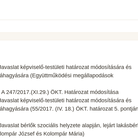
Javaslat képviselő-testületi határozat módosítására és
váhagyására (Együttműködési megállapodások
: A 247/2017.(XI.29.) ÖKT. Határozat módosítása
Javaslat képviselő-testületi határozat módosítására és
hagyására (55/2017. (IV. 18.) ÖKT. határozat 5. pontjá
avaslat bérlők szociális helyzete alapján, lejárt lakásbérl
olompár József és Kolompár Mária)