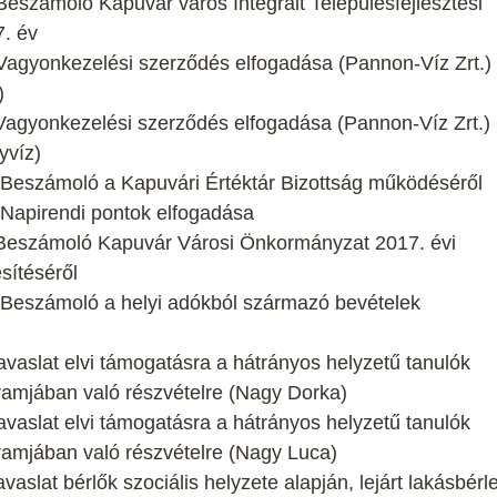
Beszámoló Kapuvár város Integrált Településfejlesztési
7. év
 Vagyonkezelési szerződés elfogadása (Pannon-Víz Zrt.)
)
 Vagyonkezelési szerződés elfogadása (Pannon-Víz Zrt.)
yvíz)
: Beszámoló a Kapuvári Értéktár Bizottság működéséről
 Napirendi pontok elfogadása
: Beszámoló Kapuvár Városi Önkormányzat 2017. évi
esítéséről
: Beszámoló a helyi adókból származó bevételek
avaslat elvi támogatásra a hátrányos helyzetű tanulók
amjában való részvételre (Nagy Dorka)
avaslat elvi támogatásra a hátrányos helyzetű tanulók
amjában való részvételre (Nagy Luca)
aslat bérlők szociális helyzete alapján, lejárt lakásbérle