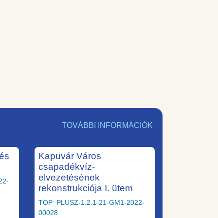
TOVÁBBI INFORMÁCIÓK
tés
Kapuvár Város
csapadékvíz-
elvezetésének
22-
rekonstrukciója I. ütem
TOP_PLUSZ-1.2.1-21-GM1-2022-
00028