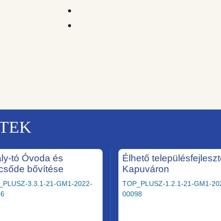
KTEK
ály-tó Óvoda és
Élhető településfejlesz
csőde bővítése
Kapuváron
_PLUSZ-3.3.1-21-GM1-2022-
TOP_PLUSZ-1.2.1-21-GM1-20
36
00098