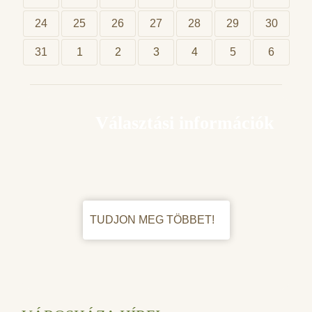
24
25
26
27
28
29
30
31
1
2
3
4
5
6
Választási információk
TUDJON MEG TÖBBET!