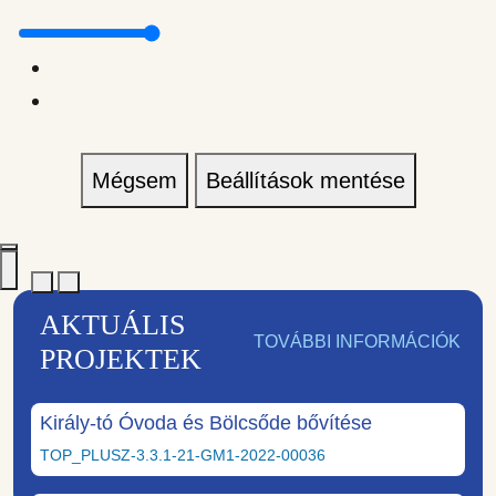
Mégsem
Beállítások mentése
AKTUÁLIS
TOVÁBBI INFORMÁCIÓK
PROJEKTEK
Király-tó Óvoda és Bölcsőde bővítése
TOP_PLUSZ-3.3.1-21-GM1-2022-00036