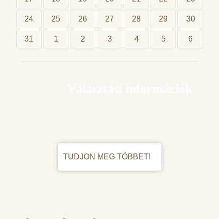
24
25
26
27
28
29
30
31
1
2
3
4
5
6
Választási információk
TUDJON MEG TÖBBET!