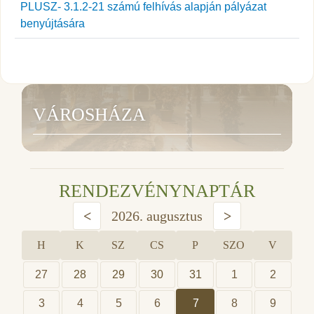
PLUSZ- 3.1.2-21 számú felhívás alapján pályázat
benyújtására
VÁROSHÁZA
RENDEZVÉNYNAPTÁR
<
2026. augusztus
>
H
K
SZ
CS
P
SZO
V
27
28
29
30
31
1
2
3
4
5
6
7
8
9