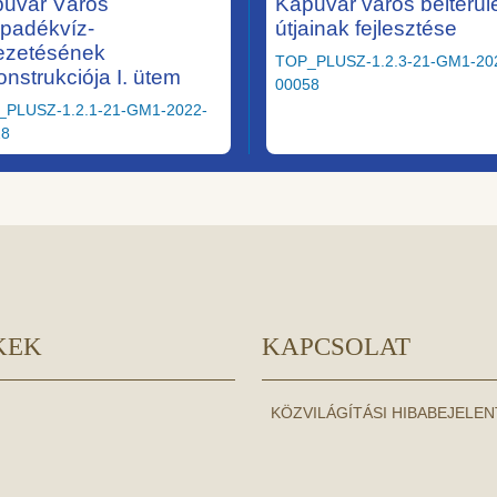
uvár Város
Kapuvár város belterüle
padékvíz-
útjainak fejlesztése
ezetésének
TOP_PLUSZ-1.2.3-21-GM1-20
onstrukciója I. ütem
00058
_PLUSZ-1.2.1-21-GM1-2022-
28
KEK
KAPCSOLAT
KÖZVILÁGÍTÁSI HIBABEJELE