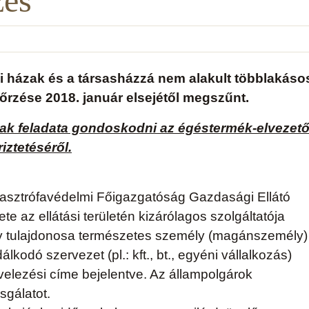
zés
i házak és a társasházzá nem alakult többlakáso
őrzése 2018. január elsejétől megszűnt.
nak feladata gondoskodni az égéstermék-elvezet
riztetéséről.
asztrófavédelmi Főigazgatóság Gazdasági Ellátó
 az ellátási területén kizárólagos szolgáltatója
y tulajdonosa természetes személy (magánszemély)
kodó szervezet (pl.: kft., bt., egyéni vállalkozás)
evelezési címe bejelentve. Az állampolgárok
sgálatot.