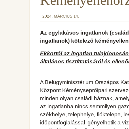
Kéményellenőr
2024. MÁRCIUS 14.
Az egylakásos ingatlanok (család
ingatlanok) kötelező kéményellen
Ekkortól az ingatlan tulajdonosá
általános tisztíttatásáról és ellenő
A Belügyminisztérium Országos Kat
Központ Kéményseprőipari szervezete
minden olyan családi háznak, amel
az ingatlanba nincs semmilyen gazdál
székhelye, telephelye, fióktelepe, l
időpontfoglalással igényelhetik a viz