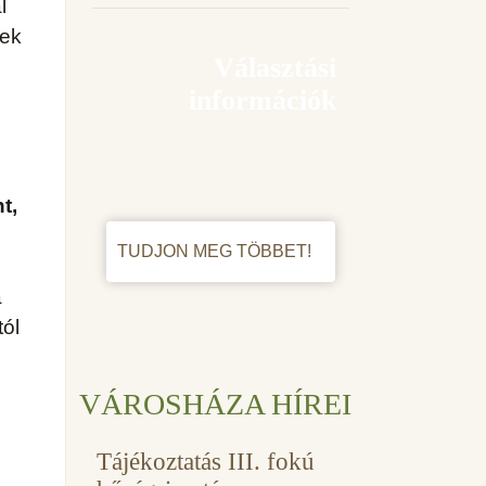
l
yek
Választási
információk
t,
TUDJON MEG TÖBBET!
a
tól
VÁROSHÁZA HÍREI
Tájékoztatás III. fokú