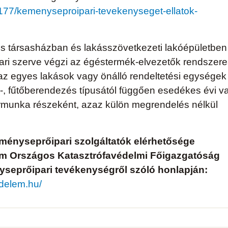
177/kemenyseproipari-tevekenyseget-ellatok-
zes társasházban és lakásszövetkezeti lakóépületben
ri szerve végzi az égéstermék-elvezetők rendszere
y az egyes lakások vagy önálló rendeltetési egységek
ő-, fűtőberendezés típusától függően esedékes évi v
sormunka részeként, azaz külön megrendelés nélkül
ményseprőipari szolgáltatók elérhetősége
um Országos Katasztrófavédelmi Főigazgatóság
seprőipari tevékenységről szóló honlapján:
edelem.hu/