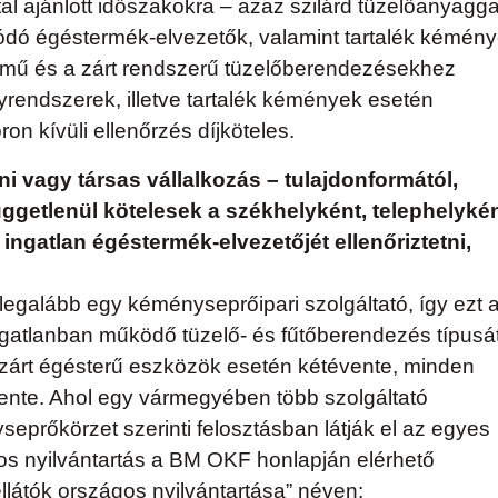
tal ajánlott időszakokra – azaz szilárd tüzelőanyagga
ó égéstermék-elvezetők, valamint tartalék kémén
mű és a zárt rendszerű tüzelőberendezésekhez
ndszerek, illetve tartalék kémények esetén
on kívüli ellenőrzés díjköteles.
 vagy társas vállalkozás – tulajdonformától,
üggetlenül kötelesek a székhelyként, telephelykén
ingatlan égéstermék-elvezetőjét ellenőriztetni,
galább egy kéményseprőipari szolgáltató, így ezt 
ngatlanban működő tüzelő- és fűtőberendezés típusá
zárt égésterű eszközök esetén kétévente, minden
nte. Ahol egy vármegyében több szolgáltató
seprőkörzet szerinti felosztásban látják el az egyes
gos nyilvántartás a BM OKF honlapján elérhető
látók országos nyilvántartása” néven: