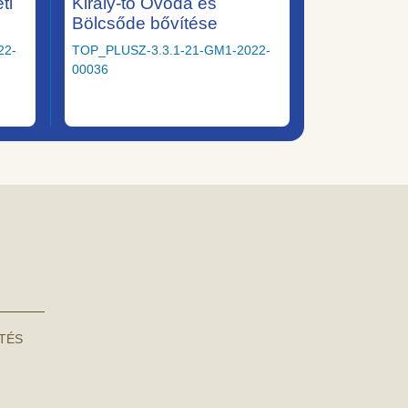
ti
Király-tó Óvoda és
Bölcsőde bővítése
22-
TOP_PLUSZ-3.3.1-21-GM1-2022-
00036
NTÉS