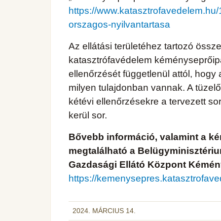
https://www.katasztrofavedelem.hu/
orszagos-nyilvantartasa
Az ellátási területéhez tartozó öss
katasztrófavédelem kéményseprőipa
ellenőrzését függetlenül attól, hog
milyen tulajdonban vannak. A tüzel
kétévi ellenőrzésekre a tervezett 
kerül sor.
Bővebb információ, valamint a ké
megtalálható a Belügyminisztéri
Gazdasági Ellátó Központ Kémény
https://kemenysepres.katasztrofav
2024. MÁRCIUS 14.