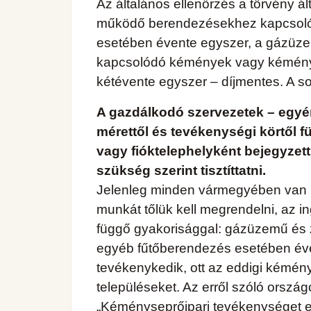
Az általános ellenőrzés a törvény ál
működő berendezésekhez kapcsolód
esetében évente egyszer, a gázüze
kapcsolódó kémények vagy kéményre
kétévente egyszer – díjmentes. A sor
A gazdálkodó szervezetek – egyéni
mérettől és tevékenységi körtől f
vagy fióktelephelyként bejegyzett 
szükség szerint tisztíttatni.
Jelenleg minden vármegyében van le
munkát tőlük kell megrendelni, az i
függő gyakorisággal: gázüzemű és 
egyéb fűtőberendezés esetében éve
tevékenykedik, ott az eddigi kémény
településeket. Az erről szóló orszá
„Kéményseprőipari tevékenységet el