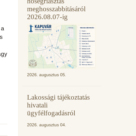
hőségriasztás
meghosszabbításáról
2026.08.07-ig
 a
s
agy
2026. augusztus 05.
Lakossági tájékoztatás
hivatali
ügyfélfogadásról
2026. augusztus 04.