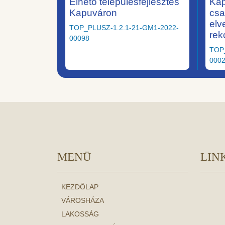
Élhető településfejlesztés
Kap
Kapuváron
csa
elv
TOP_PLUSZ-1.2.1-21-GM1-2022-
rek
00098
TOP
000
MENÜ
LIN
KEZDŐLAP
VÁROSHÁZA
LAKOSSÁG