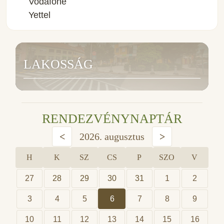
Vodafone
Yettel
LAKOSSÁG
RENDEZVÉNYNAPTÁR
<
2026. augusztus
>
H
K
SZ
CS
P
SZO
V
27
28
29
30
31
1
2
3
4
5
6
7
8
9
10
11
12
13
14
15
16