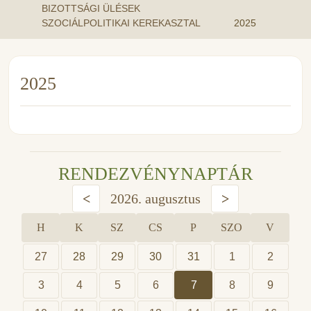
BIZOTTSÁGI ÜLÉSEK
SZOCIÁLPOLITIKAI KEREKASZTAL
2025
2025
RENDEZVÉNYNAPTÁR
<
2026. augusztus
>
H
K
SZ
CS
P
SZO
V
27
28
29
30
31
1
2
3
4
5
6
7
8
9