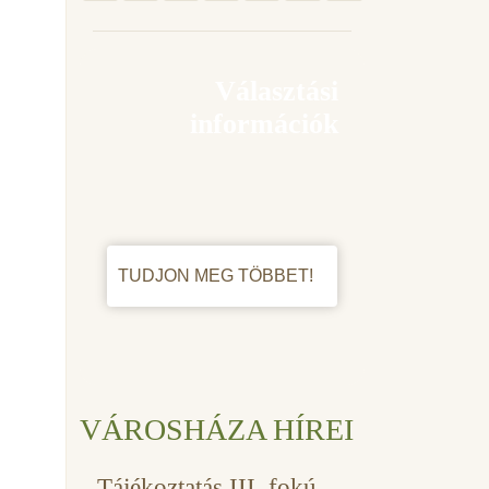
Választási
információk
TUDJON MEG TÖBBET!
VÁROSHÁZA HÍREI
Tájékoztatás III. fokú