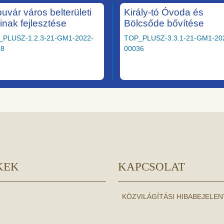
uvár város belterületi
Király-tó Óvoda és
ainak fejlesztése
Bölcsőde bővítése
_PLUSZ-1.2.3-21-GM1-2022-
TOP_PLUSZ-3.3.1-21-GM1-20
58
00036
KEK
KAPCSOLAT
KÖZVILÁGÍTÁSI HIBABEJELE