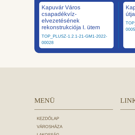
Kapuvár Város
Kap
csapadékvíz-
útj
elvezetésének
TOP
rekonstrukciója I. ütem
000
TOP_PLUSZ-1.2.1-21-GM1-2022-
00028
MENÜ
LIN
KEZDŐLAP
VÁROSHÁZA
LAKOSSÁG