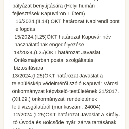
pályázat benyújtására (Helyi humán
fejlesztések Kapuváron I. ütem)
16/2024.(II.14) ÖKT határozat Napirendi pont
elfogdás
15/2024.(I.25)ÖKT határozat Kapuvár név
használatának engedélyezése
14/2024.(I.25)ÖKT határozat Javaslat
Öntésmajorban postai szolgáltatás
biztosítására
13/2024.(I.25)ÖKT határozat Javaslat a
településkép védelméről szóló Kapuvár Városi
önkormányzat képviselő-testületének 31/2017.
(XII.29.) önkormányzati rendeletének
felülvizsgálatáról (munkaszám: 24004)
12/2024.(I.25)ÖKT határozat Javaslat a Király-
tó Óvoda és Bölcsőde nyári zárva tartásának