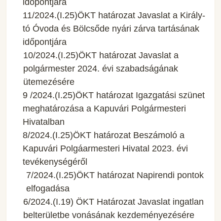
időpontjára
11/2024.(I.25)ÖKT határozat Javaslat a Király-
tó Óvoda és Bölcsőde nyári zárva tartásának
időpontjára
10/2024.(I.25)ÖKT határozat Javaslat a
polgármester 2024. évi szabadságának
ütemezésére
9 /2024.(I.25)ÖKT határozat Igazgatási szünet
meghatározása a Kapuvári Polgármesteri
Hivatalban
8/2024.(I.25)ÖKT határozat Beszámoló a
Kapuvári Polgáarmesteri Hivatal 2023. évi
tevékenységéről
7/2024.(I.25)ÖKT határozat Napirendi pontok
elfogadása
6/2024.(I.19) ÖKT Határozat Javaslat ingatlan
belterületbe vonásának kezdeményezésére