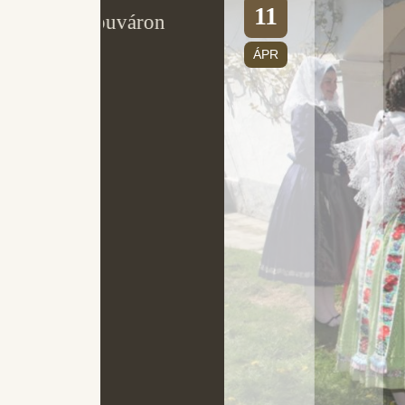
11
váron
ÁPR