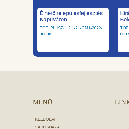
Élhető településfejlesztés
Kir
Kapuváron
Böl
TOP_PLUSZ-1.2.1-21-GM1-2022-
TOP
00098
000
MENÜ
LIN
KEZDŐLAP
VÁROSHÁZA