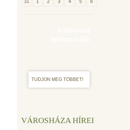
31
1
2
3
4
5
6
Választási
információk
TUDJON MEG TÖBBET!
VÁROSHÁZA HÍREI