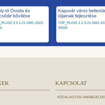
ály-tó Óvoda és
Kapuvár város belterüle
csőde bővítése
útjainak fejlesztése
_PLUSZ-3.3.1-21-GM1-2022-
TOP_PLUSZ-1.2.3-21-GM1-20
36
00058
KEK
KAPCSOLAT
KÖZVILÁGÍTÁSI HIBABEJELE