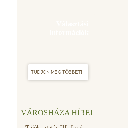
Választási
információk
TUDJON MEG TÖBBET!
VÁROSHÁZA HÍREI
Tájékoztatás III. fokú