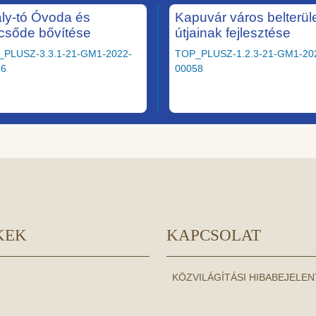
ály-tó Óvoda és
Kapuvár város belterüle
csőde bővítése
útjainak fejlesztése
_PLUSZ-3.3.1-21-GM1-2022-
TOP_PLUSZ-1.2.3-21-GM1-20
36
00058
KEK
KAPCSOLAT
KÖZVILÁGÍTÁSI HIBABEJELE