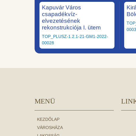
Kapuvár Város
Kir
csapadékvíz-
Böl
elvezetésének
TOP
rekonstrukciója I. ütem
000
TOP_PLUSZ-1.2.1-21-GM1-2022-
00028
MENÜ
LIN
KEZDŐLAP
VÁROSHÁZA
LAKOSSÁG