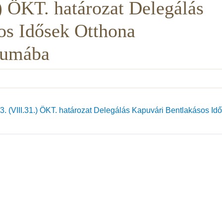
) ÖKT. határozat Delegálás
os Idősek Otthona
órumába
. (VIII.31.) ÖKT. határozat Delegálás Kapuvári Bentlakásos Id