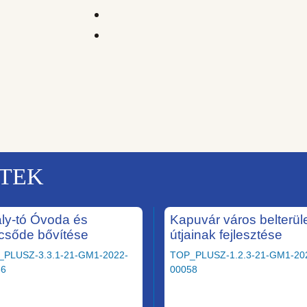
KTEK
ály-tó Óvoda és
Kapuvár város belterüle
csőde bővítése
útjainak fejlesztése
_PLUSZ-3.3.1-21-GM1-2022-
TOP_PLUSZ-1.2.3-21-GM1-20
36
00058