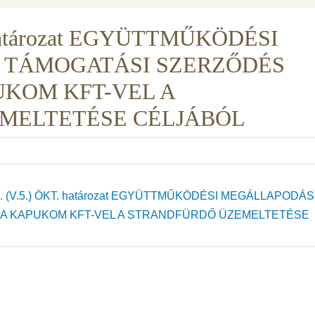
. határozat EGYÜTTMŰKÖDÉSI
 TÁMOGATÁSI SZERZŐDÉS
KOM KFT-VEL A
MELTETÉSE CÉLJÁBÓL
. (V.5.) ÖKT. határozat EGYÜTTMŰKÖDÉSI MEGÁLLAPODÁS
A KAPUKOM KFT-VEL A STRANDFÜRDŐ ÜZEMELTETÉSE