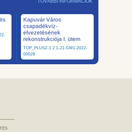
TOVÁBBI INFORMÁCIÓK
tés
Kapuvár Város
csapadékvíz-
elvezetésének
22-
rekonstrukciója I. ütem
TOP_PLUSZ-1.2.1-21-GM1-2022-
00028
NTÉS