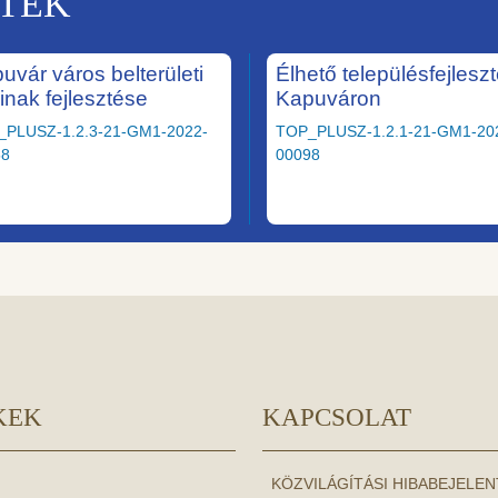
KTEK
uvár város belterületi
Élhető településfejlesz
ainak fejlesztése
Kapuváron
_PLUSZ-1.2.3-21-GM1-2022-
TOP_PLUSZ-1.2.1-21-GM1-20
58
00098
KEK
KAPCSOLAT
KÖZVILÁGÍTÁSI HIBABEJELE