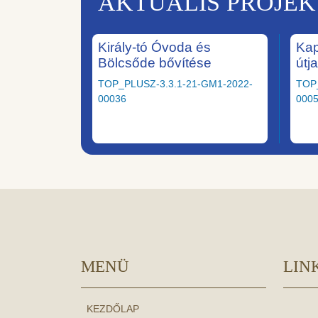
AKTUÁLIS PROJE
Király-tó Óvoda és
Kap
Bölcsőde bővítése
útj
TOP_PLUSZ-3.3.1-21-GM1-2022-
TOP
00036
000
MENÜ
LIN
KEZDŐLAP