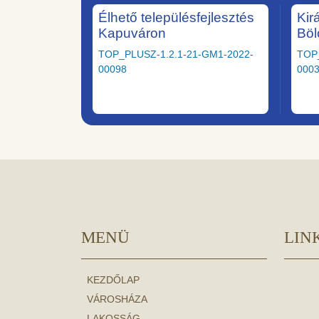
Élhető településfejlesztés
Kir
Kapuváron
Böl
TOP_PLUSZ-1.2.1-21-GM1-2022-
TOP
00098
000
MENÜ
LIN
KEZDŐLAP
VÁROSHÁZA
LAKOSSÁG