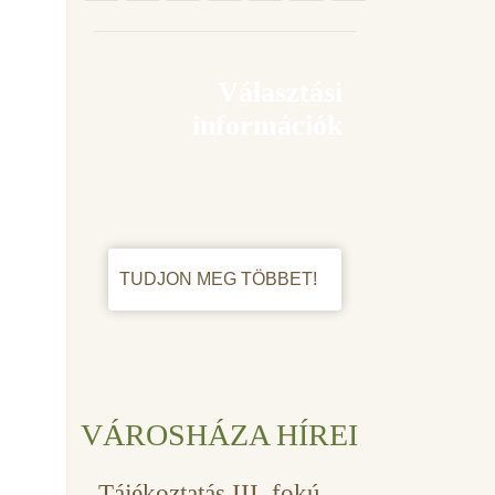
Választási
információk
TUDJON MEG TÖBBET!
VÁROSHÁZA HÍREI
Tájékoztatás III. fokú