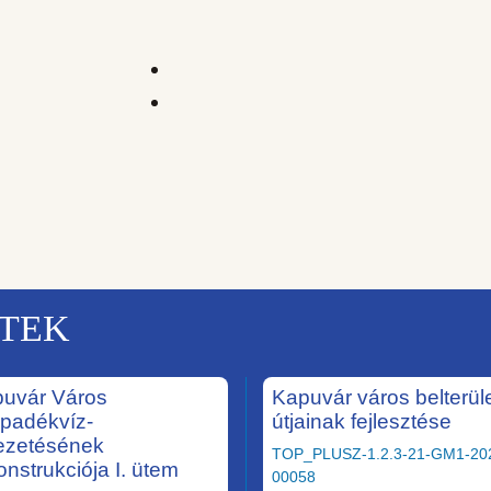
KTEK
uvár Város
Kapuvár város belterüle
padékvíz-
útjainak fejlesztése
ezetésének
TOP_PLUSZ-1.2.3-21-GM1-20
onstrukciója I. ütem
00058