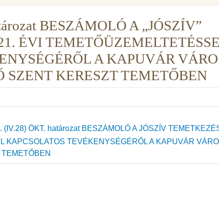
határozat BESZÁMOLÓ A „JÓSZÍV”
021. ÉVI TEMETŐÜZEMELTETÉSS
ENYSÉGÉRŐL A KAPUVÁR VÁRO
 SZENT KERESZT TEMETŐBEN
 (IV.28) ÖKT. határozat BESZÁMOLÓ A JÓSZÍV TEMETKEZÉ
SEL KAPCSOLATOS TEVÉKENYSÉGÉRŐL A KAPUVÁR VÁR
T TEMETŐBEN