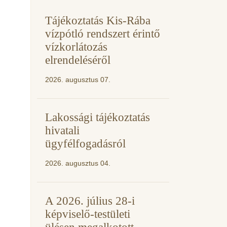
Tájékoztatás Kis-Rába
vízpótló rendszert érintő
vízkorlátozás
elrendeléséről
2026. augusztus 07.
Lakossági tájékoztatás
hivatali
ügyfélfogadásról
2026. augusztus 04.
A 2026. július 28-i
képviselő-testületi