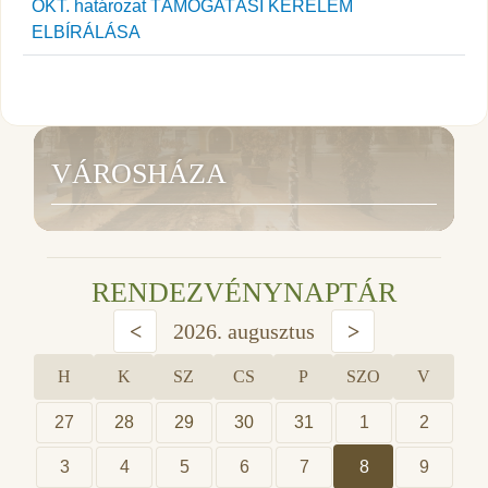
ÖKT. határozat TÁMOGATÁSI KÉRELEM
ELBÍRÁLÁSA
VÁROSHÁZA
RENDEZVÉNYNAPTÁR
<
2026. augusztus
>
H
K
SZ
CS
P
SZO
V
27
28
29
30
31
1
2
3
4
5
6
7
8
9