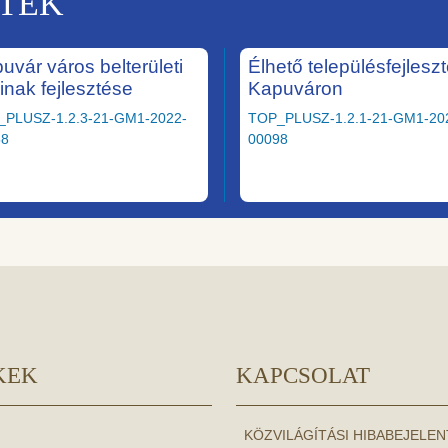
KTEK
uvár város belterületi
Élhető településfejlesz
ainak fejlesztése
Kapuváron
_PLUSZ-1.2.3-21-GM1-2022-
TOP_PLUSZ-1.2.1-21-GM1-20
58
00098
KEK
KAPCSOLAT
KÖZVILÁGÍTÁSI HIBABEJELE