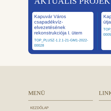
AKTUÁLIS PROJE
Kapuvár Város
Kap
csapadékvíz-
útj
elvezetésének
TOP
rekonstrukciója I. ütem
000
TOP_PLUSZ-1.2.1-21-GM1-2022-
00028
MENÜ
LIN
KEZDŐLAP