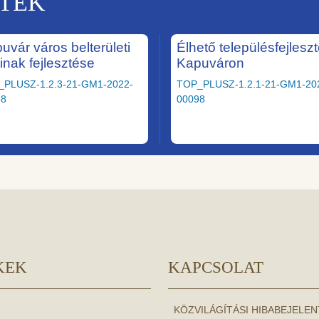
KTEK
uvár város belterületi
Élhető településfejlesz
ainak fejlesztése
Kapuváron
_PLUSZ-1.2.3-21-GM1-2022-
TOP_PLUSZ-1.2.1-21-GM1-20
58
00098
KEK
KAPCSOLAT
KÖZVILÁGÍTÁSI HIBABEJELE