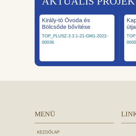
AKTUÁLIS PROJE
Király-tó Óvoda és
Kap
Bölcsőde bővítése
útj
TOP_PLUSZ-3.3.1-21-GM1-2022-
TOP
00036
000
MENÜ
LIN
KEZDŐLAP