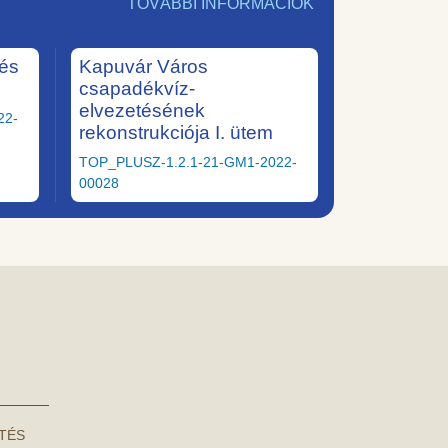
TOVÁBBI INFORMÁCIÓK
tés
Kapuvár Város
csapadékvíz-
elvezetésének
22-
rekonstrukciója I. ütem
TOP_PLUSZ-1.2.1-21-GM1-2022-
00028
NTÉS