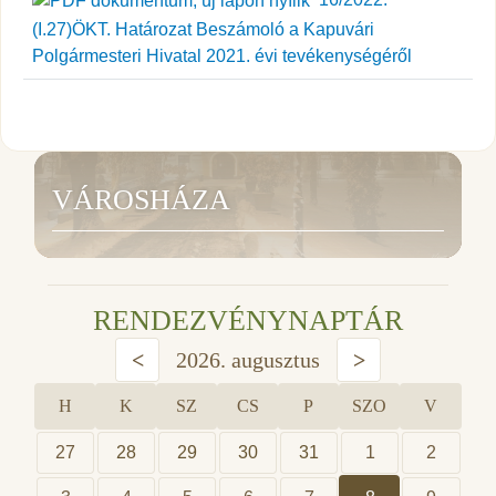
(I.27)ÖKT. Határozat Beszámoló a Kapuvári
Polgármesteri Hivatal 2021. évi tevékenységéről
VÁROSHÁZA
RENDEZVÉNYNAPTÁR
<
2026. augusztus
>
H
K
SZ
CS
P
SZO
V
27
28
29
30
31
1
2