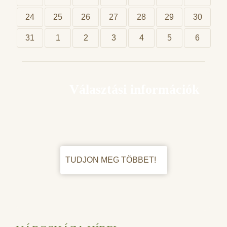
24
25
26
27
28
29
30
31
1
2
3
4
5
6
Választási információk
TUDJON MEG TÖBBET!