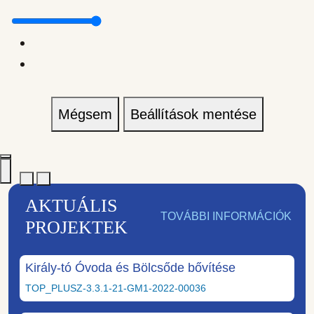
Mégsem
Beállítások mentése
AKTUÁLIS
TOVÁBBI INFORMÁCIÓK
PROJEKTEK
Király-tó Óvoda és Bölcsőde bővítése
TOP_PLUSZ-3.3.1-21-GM1-2022-00036